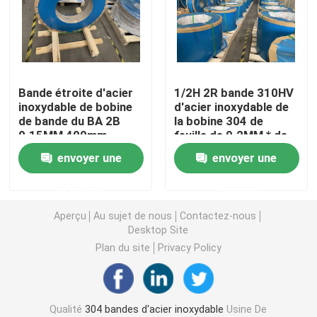
bandes de l'acier inoxydable 304L
Bande de l'acier inoxydable 321
Bande étroite d'acier
1/2H 2R bande 310HV
inoxydable de bobine
d'acier inoxydable de
de bande du BA 2B
la bobine 304 de
Bande d'acier inoxydable laminée à froid
0.15MM 400mm
feuille de 0.2MM * de
solides solubles
450mm heure
envoyer une
envoyer une
d'ASTM
Bobine de l'acier inoxydable 301
demande
demande
bobine de bande ss
Aperçu
Au sujet de nous
Contactez-nous
Desktop Site
Plan du site
Privacy Policy
Bande d'acier inoxydable de précision
Rouleau de bande en acier inoxydable
Qualité
304 bandes d'acier inoxydable
Usine De