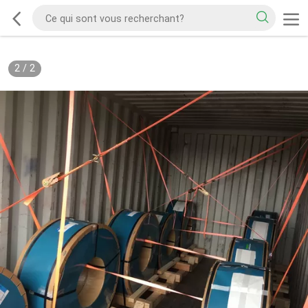
2
/
2