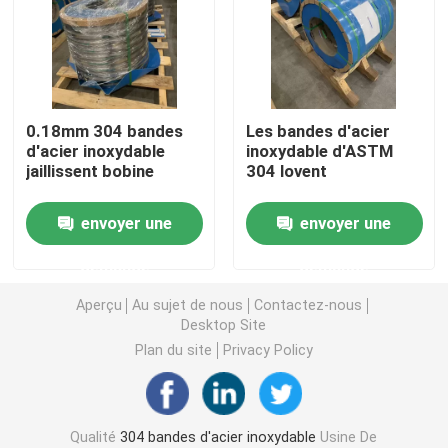
bandes de l'acier inoxydable 304L
Bande de l'acier inoxydable 321
0.18mm 304 bandes
Les bandes d'acier
d'acier inoxydable
inoxydable d'ASTM
jaillissent bobine
304 lovent
Bande d'acier inoxydable laminée à froid
envoyer une
envoyer une
Bobine de l'acier inoxydable 301
demande
demande
bobine de bande ss
Aperçu
Au sujet de nous
Contactez-nous
Desktop Site
Plan du site
Privacy Policy
Bande d'acier inoxydable de précision
Rouleau de bande en acier inoxydable
Qualité
304 bandes d'acier inoxydable
Usine De