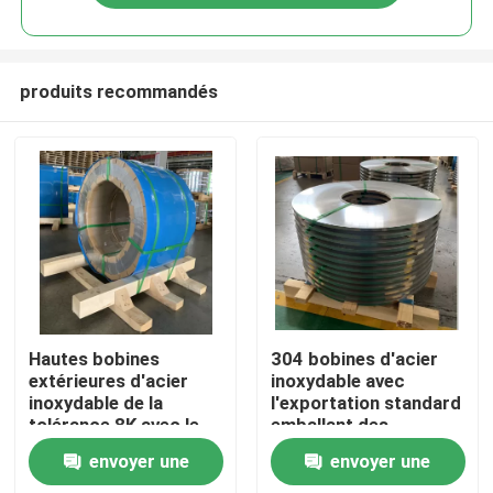
produits recommandés
Maison
Hautes bobines
304 bobines d'acier
extérieures d'acier
inoxydable avec
inoxydable de la
l'exportation standard
Produits
tolérance 8K avec le
emballant des
paiement de L/C
certificats de Rohs
envoyer une
envoyer une
IATF
Vidéos