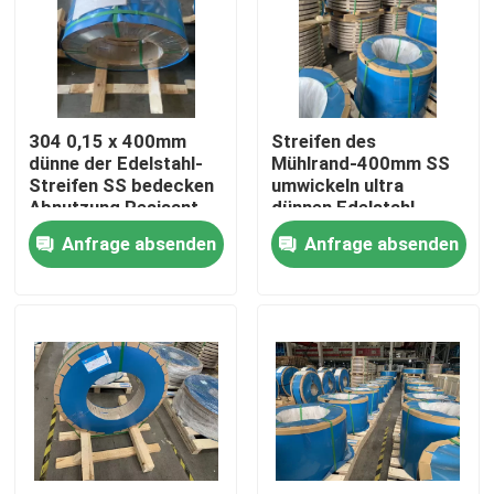
Über uns
Fabrik-Ausflug
304 0,15 x 400mm
Streifen des
dünne der Edelstahl-
Mühlrand-400mm SS
Streifen SS bedecken
umwickeln ultra
Qualitätskontrolle
Abnutzung Resisant
dünnen Edelstahl-
der Spulen-3/4H
Streifen 400MM
Anfrage absenden
Anfrage absenden
Treten Sie mit uns in Verbindung
Fordern Sie ein Zitat
304 Edelstahl-Streifen
Streifen des Edelstahl-316l