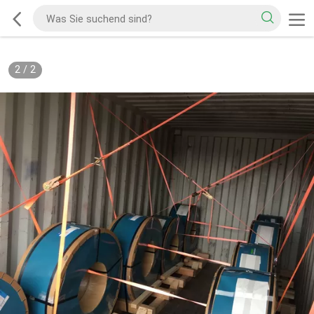
2
/
2