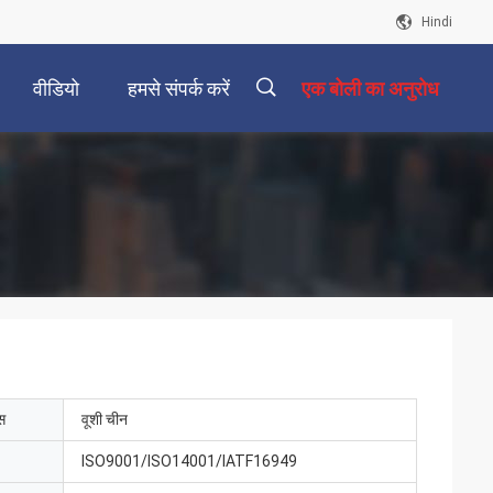
Hindi
वीडियो
हमसे संपर्क करें
एक बोली का अनुरोध
描
述
ेस
वूशी चीन
ISO9001/ISO14001/IATF16949