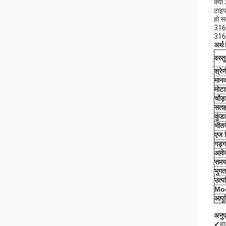
क्या
टाइ
हो स
316L
316L
अर्थ 
वस्तु
श्रेण
मान
मोटा
चौड़
सत
कुं
भीतर
एज 
गड़ग
आवे
समय
भुगता
उत्प
Mo
आपूर
अनुप
✔हाइ