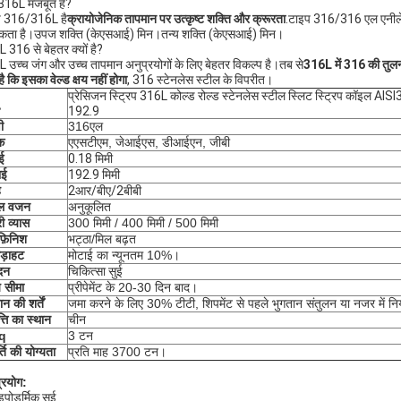
 316L मजबूत है?
प 316/316L है
क्रायोजेनिक तापमान पर उत्कृष्ट शक्ति और क्रूरता
.टाइप 316/316 एल एनीलेड स
कता है।उपज शक्ति (केएसआई) मिन।तन्य शक्ति (केएसआई) मिन।
 316 से बेहतर क्यों है?
 उच्च जंग और उच्च तापमान अनुप्रयोगों के लिए बेहतर विकल्प है।तब से
316L में 316 की तुलना 
है कि इसका वेल्ड क्षय नहीं होगा
, 316 स्टेनलेस स्टील के विपरीत।
प्रेसिजन स्ट्रिप 316L कोल्ड रोल्ड स्टेनलेस स्टील स्लिट स्ट्रिप कॉइल AISI
192.9
ी
316एल
क
एएसटीएम, जेआईएस, डीआईएन, जीबी
ई
0.18 मिमी
ाई
192.9 मिमी
ह
2आर/बीए/2बीबी
डल वजन
अनुकूलित
ी व्यास
300 मिमी / 400 मिमी / 500 मिमी
फ़िनिश
भट्ठा/मिल बढ़त
ड़ाहट
मोटाई का न्यूनतम 10%।
दन
चिकित्सा सुई
 सीमा
प्रीपेमेंट के 20-30 दिन बाद।
न की शर्तें
जमा करने के लिए 30% टीटी, शिपमेंट से पहले भुगतान संतुलन या नजर में नि
त्ति का स्थान
चीन
q
3 टन
्ति की योग्यता
प्रति माह 3700 टन।
्रयोग:
पोडर्मिक सुई