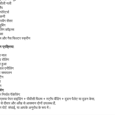
ीली नली
ैंप
पोरेटर्स
ंकनी
बैग सेंसर
ूबिंग
िंग कॉइल्स
का
 और गैस फिल्टर स्क्रीन
ाण प्रक्रिया:
ा माल
ड रोलिंग
ा हुआ
्वल एनीलिंग
व समतलन
िंग
ग
ंग
िंग:
निर्यात पैकेजिंग:
्रूफ पेपर वाइंडिंग + पीवीसी फिल्म + स्ट्रैप बैंडिंग + वुडन पैलेट या वुडन केस;
से दीवार और आँख से आसमान दोनों उपलब्ध हैं;
ग पोर्ट: शंघाई, या आपके अनुरोध के रूप में।