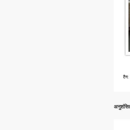
टैग:
अनुशंसित