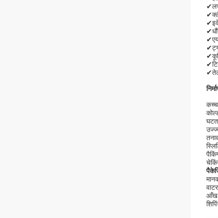
✔लच
✔क्ल
✔इवे
✔धौ
✔एयर
✔ट्य
✔कूल
✔टि
✔तेल
निर्म
कच्च
कोल्
घटत
उज्ज
तना
स्लिट
पैकिं
चेकि
पैकेज
मानक 
वाटरप
आँख 
शिपिं