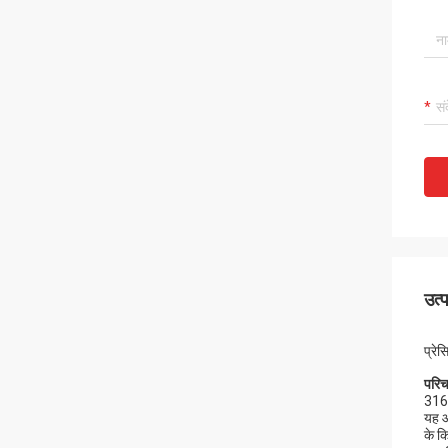
उत्
प्रे
परि
316L
यह आ
के कि