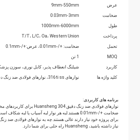
عرض
9mm-550mm
ضخامت
0.03mm-3mm
طول
1000mm-6000mm
پرداخت
T/T، L/C، Oa، Western Union
تحمل
ضخامت: +/-0.01mm، عرض:+/-0.1mm
MOQ
1 تن
کاربرد
شیلنگ انعطاف پذیر، کابل نوری، سوزن پزش
کلید واژه ها
نوارهای 316ti ss، نوارهای فولادی ضد زنگ دقیق، نوارهای فولادی ضد زنگ 316 لیتری
برنامه های کاربردی:
نیاز داشته باشید، Huansheng راه حلی برای شما دارد.