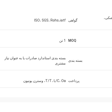
شکی،
گواهی
ISO، SGS، Rohs،iatf
MOQ
1 تن
بسته بندی استاندارد صادرات یا به عنوان نیاز
بسته بندی
مشتری
پرداخت
T/T، L/C، Oa، وسترن یونیون