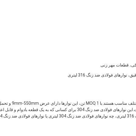
کی، قطعات مهر زنی
نوارهای فولادی ضد زنگ دقیق Huansheng 304 برای کاربردهای مختلف مناسب هستند.با MOQ 1 تن، این نوارها دارای عرض 
ضخامت +/-0.01mm هستند.لبه هر نوار لبه آسیاب یا لبه شکاف است.این نوارهای فولادی ضد زنگ 304 برای کسانی که به یک قطعه بادوام و قا
برای پروژه خود نیاز دارند عالی هستند.چه به نوار