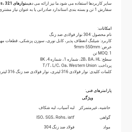
سایر کاربردها استفاده می شود.ما نیز ارائه می دهیم
نوارهای 316ti ss، 321 نوار دقیق، نوار فولادی ضد زنگ 316 لیتری
سفارش 1 تن و بسته بندی استاندارد صادراتی یا به عنوان نیاز مشتری است.
امکانات:
نام محصول: 304 نوار فولادی ضد زنگ
کاربرد: شیلنگ انعطاف پذیر، کابل نوری، سوزن پزشکی، قطعات مه
عرض: 9mm-550mm
MOQ: 1 تن
سطح: 2B، BA، HL، شماره 1، شماره 4، 8K
پرداخت: T/T، L/C، Oa، Western Union
کلمات کلیدی: نوار فولادی 316 لیتری، نوار فولادی ضد زنگ 316 لیتری، نوارهای فولادی ضد زنگ دقیق
پارامترهای فنی:
ویژگی
حاشیه، غیرمتمرکز
لبه آسیاب، لبه شکاف
گواهی
ISO، SGS، Rohs، iatf
مواد
فولاد ضد زنگ 304