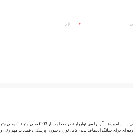
دارای کیفیت عالی، مقاوم در برابر خوردگی و بادوام هستند.آنها را می توان از نظر ضخامت از 0.03 میلی مت
د.این به طور گسترده ای برای شلنگ انعطاف پذیر، کابل نوری، سوزن پزشکی، قطعات مهر زنی و