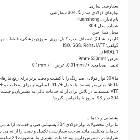
سفارشی سازی:
نوارهای فولادی ضد زنگ 304 سفارشی
نام تجاری: Huansheng
شماره مدل: 304
محل مبدا: چین
کاربرد: شیلنگ انعطاف پذیر، کابل نوری، سوزن پزشکی، قطعات مه
گواهی: ISO، SGS، Rohs، IATF
MOQ: 1 تن
عرض: 9mm-550mm
تحمل: ضخامت: +/-0.01mm، عرض: +/-0.1mm
304 نوار SS امروز با ما تماس بگیرید!
پشتیبانی و خدمات:
ما برای محصولات نوار فولادی 304 پشتیبان
خدمات مختلفی مانند ساخت سفارشی، تکمیل و نصب را ارائه می دهی
شرایط در دسترس داریم.تیم خدمات مشتری ما به صورت 24 ساعته در دسترس است تا به شما کمک کند.