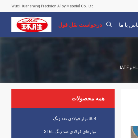
Wuxi Huansheng Precision Alloy Material Co., Ltd
اس با ما
درخواست نقل قول
描
述
همه محصولات
304 نوار فولادی ضد زنگ
نوارهای فولادی ضد زنگ 316L