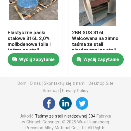
Taśmy ze stali nierdzewnej 304L
Elastyczne paski
2BB SUS 316L
Taśma ze stali nierdzewnej 321
stalowe 316L 2,0%
Walcowana na zimno
molibdenowa folia i
taśma ze stali
taśma ze stali
nierdzewnej ze stali
Taśma ze stali nierdzewnej walcowanej na zimno
nierdzewnej 0,2 * 33,8
nierdzewnej Taśma ze
Wyślij zapytanie
Wyślij zapytanie
stali nierdzewnej 0,25
* 147
Cewka ze stali nierdzewnej 301
Dom
O nas
Skontaktuj się z nami
Desktop Site
cewka taśmy ss
Sitemap
Privacy Policy
Precyzyjna taśma ze stali nierdzewnej
Jakość
Taśmy ze stali nierdzewnej 304
Fabryka
w Chinach.Copyright © 2025 Wuxi Huansheng
Rolka taśmy ze stali nierdzewnej
Precision Alloy Material Co., Ltd. All Rights