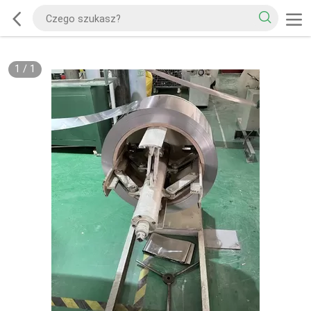
1
/
1