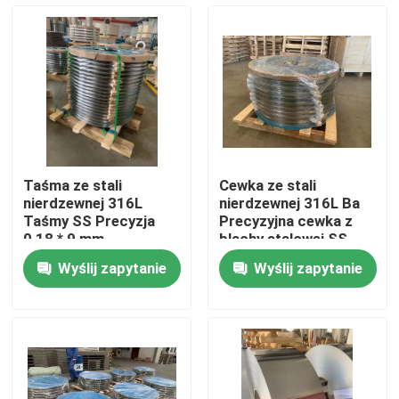
O nas
Wycieczka po fabryce
Kontrola jakości
Taśma ze stali
Cewka ze stali
nierdzewnej 316L
nierdzewnej 316L Ba
Skontaktuj się z nami
Taśmy SS Precyzja
Precyzyjna cewka z
0,18 * 9 mm
blachy stalowej SS
0,28 * 25,1 mm
Wyślij zapytanie
Wyślij zapytanie
Poprosić o wycenę
Taśmy ze stali nierdzewnej 304
Taśmy ze stali nierdzewnej 316L