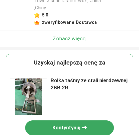
Town Xishan District Wuxi, China
,Chiny
5.0
zweryfikowane Dostawca
Zobacz więcej
Uzyskaj najlepszą cenę za
Rolka taśmy ze stali nierdzewnej
2BB 2R
Kontyntynuj