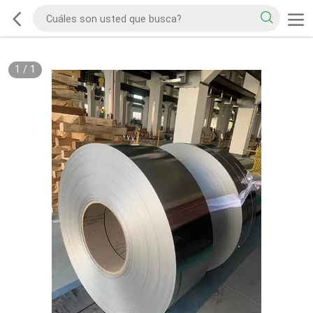
1
/
1