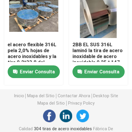
tiras de acero inoxidables 304L
Tira de acero inoxidable 321
el acero flexible 316L
2BB EL SUS 316L
pela 2,0% hojas de
laminó la tira de acero
Fleje de acero inoxidable laminado en frío
acero inoxidables y la
inoxidable de acero
tira 0.2*33.8 del
inoxidable 0,25 * 147
molibdeno
del rollo de la hoja de
Bobina de acero inoxidable 301
Enviar Consulta
Enviar Consulta
la raja
bobina de tira ss
Inicio
Mapa del Sitio
Contactar Ahora
Desktop Site
Mapa del Sitio
Privacy Policy
Tira de acero inoxidable de la precisión
Rollo de tiras de acero inoxidable
Calidad
304 tiras de acero inoxidables
Fábrica De