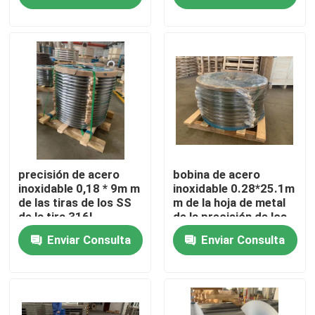
Sobre nosotros
Viaje de la fábrica
Control de calidad
Éntrenos en contacto con
precisión de acero
bobina de acero
inoxidable 0,18 * 9m m
inoxidable 0.28*25.1m
de las tiras de los SS
m de la hoja de metal
de la tira 316L
de la precisión de los
Pida una cita
SS de la bobina de los
Enviar Consulta
Enviar Consulta
vagos 316L
304 tiras de acero inoxidables
tiras de acero inoxidables 316l