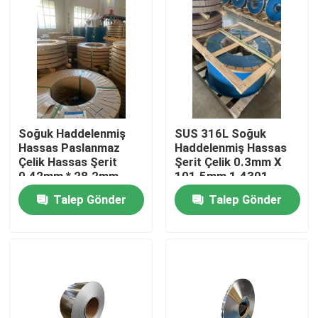
Hakkımızda
Fabrika turu
Kalite kontrol
Soğuk Haddelenmiş
SUS 316L Soğuk
Hassas Paslanmaz
Haddelenmiş Hassas
Çelik Hassas Şerit
Şerit Çelik 0.3mm X
Bize Ulaşın
0.42mm * 28.2mm
101.5mm 1.4301
Paslanmaz Çelik Sac
Talep Gönder
Talep Gönder
Bir teklif isteği
304 Paslanmaz Çelik Şeritler
316L Paslanmaz Çelik Şeritler