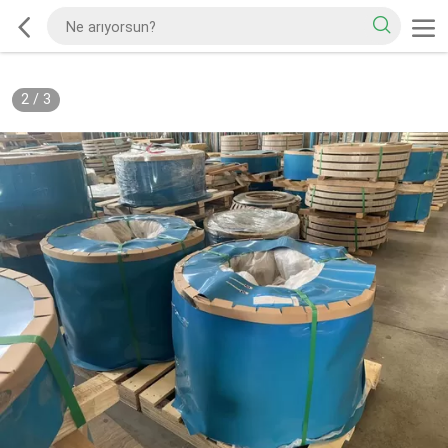
2
/
3