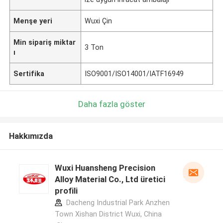
Menşe yeri
Wuxi Çin
Min sipariş miktar
3 Ton
ı
Sertifika
ISO9001/ISO14001/IATF16949
Daha fazla göster
Hakkımızda
Wuxi Huansheng Precision
Alloy Material Co., Ltd üretici
profili
Dacheng Industrial Park Anzhen
Town Xishan District Wuxi, China