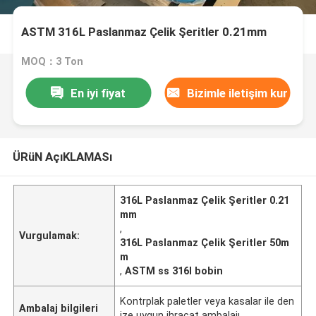
ASTM 316L Paslanmaz Çelik Şeritler 0.21mm
MOQ：3 Ton
En iyi fiyat
Bizimle iletişim kur
ÜRüN AçıKLAMASı
316L Paslanmaz Çelik Şeritler 0.21
mm
,
Vurgulamak:
316L Paslanmaz Çelik Şeritler 50m
m
,
ASTM ss 316l bobin
Kontrplak paletler veya kasalar ile den
Ambalaj bilgileri
ize uygun ihracat ambalajı