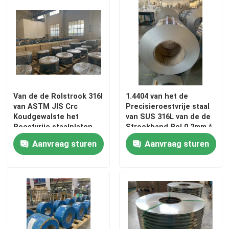
Ongeveer ons
Fabrieksreis
Kwaliteitscontrole
Van de de Rolstrook 316l
1.4404 van het de
van ASTM JIS Crc
Precisieroestvrije staal
Koudgewalste het
van SUS 316L van de de
Contacteer ons
Roestvrije staalplaten
Strookband Rol 0.2mm *
0.25MM * 22MM
90.2mm
Aanvraag sturen
Aanvraag sturen
Verzoek om een Citaat
304 roestvrij staalstroken
316l roestvrij staalstroken