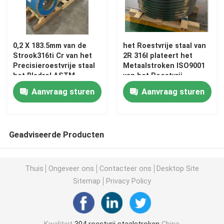
304L roestvrij staalstroken
0,2 X 183.5mm van de
het Roestvrije staal van
Strook316ti Cr van het
2R 316l plateert het
321 roestvrij staalstrook
Precisieroestvrije staal
Metaalstroken ISO9001
het Bladrol ASTM
van het Roestvrij
staalblad
Koudgewalste roestvrijstalen strip
Aanvraag sturen
Aanvraag sturen
301 roestvrij staalrol
Geadviseerde Producten
ss strip spoel
Thuis
Ongeveer ons
Contacteer ons
Desktop Site
Sitemap
Privacy Policy
De Strook van het precisieroestvrije staal
Roestvast stalen striprol