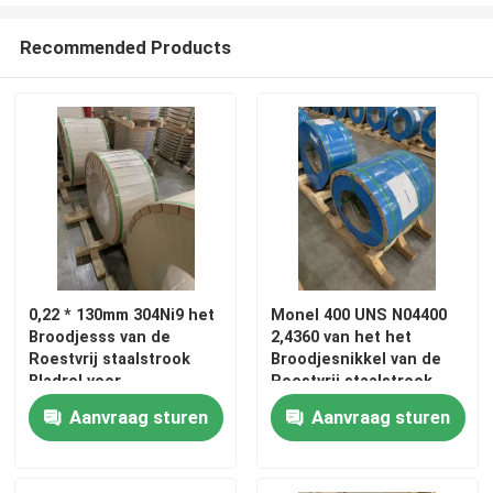
Recommended Products
0,22 * 130mm 304Ni9 het
Monel 400 UNS N04400
Broodjesss van de
2,4360 van het het
Huis
Roestvrij staalstrook
Broodjesnikkel van de
Bladrol voor
Roestvrij staalstrook
Precisiebuis
Legering 400 Strook 0,2
Aanvraag sturen
Aanvraag sturen
Producten
* 80mm
Video's