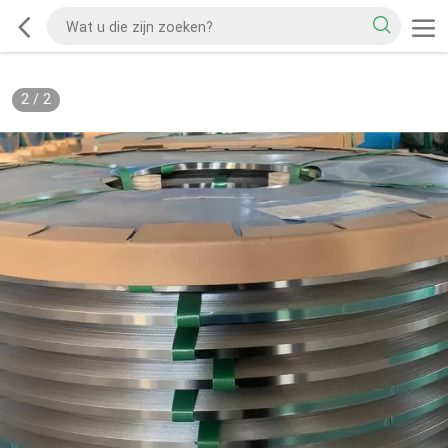
2
/
2