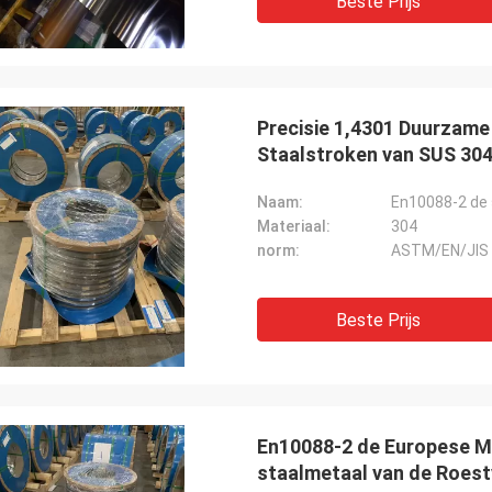
Beste Prijs
Precisie 1,4301 Duurzame
Staalstroken van SUS 30
Naam:
Materiaal:
304
norm:
ASTM/EN/JIS
Beste Prijs
En10088-2 de Europese Ma
staalmetaal van de Roestv