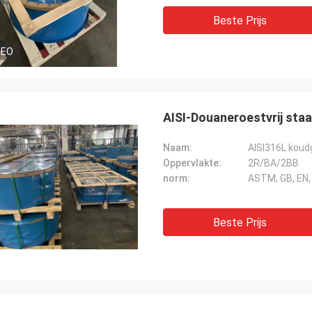
Beste Prijs
DEO
AISI-Douaneroestvrij sta
Naam:
Oppervlakte:
2R/BA/2BB
norm:
ASTM, GB, EN, 
Beste Prijs