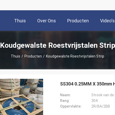
Thuis
Over Ons
Producten
Video's
Koudgewalste Roestvrijstalen Stri
Thuis
/
Producten
/
Koudgewalste Roestvrijstalen Strip
SS304 0.25MM X 350mm H 
Naam:
Strook van de 
Rang:
304
Oppervlakte:
2R/BA/2BB