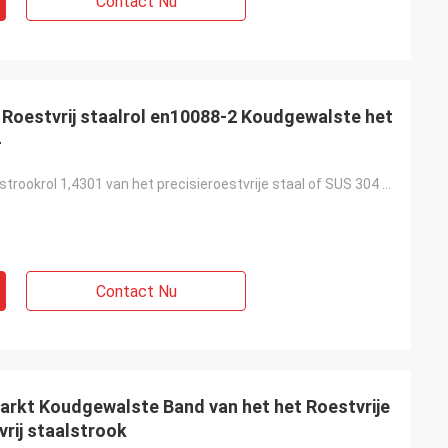
Contact Nu
 Roestvrij staalrol en10088-2 Koudgewalste het
4
En10088-2 de strookrol 1,4301 van het precisieroestvrije staal of SUS 304 0.2*155.6mm
Contact Nu
rkt Koudgewalste Band van het het Roestvrije
rij staalstrook