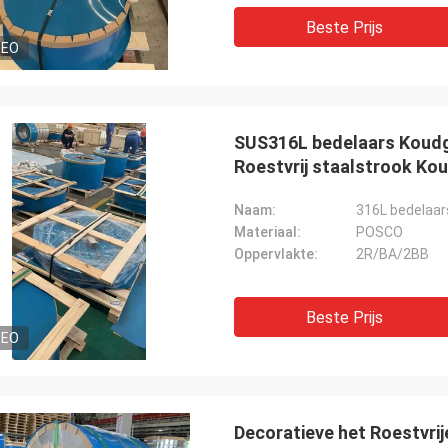
Beste Prijs
DEO
SUS316L bedelaars Koudg
Roestvrij staalstrook Ko
Naam:
316L bedelaar
Materiaal:
POSCO
Oppervlakte:
2R/BA/2BB
Beste Prijs
DEO
Decoratieve het Roestvri