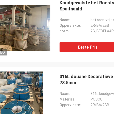
Koudgewalste het Roestvr
Spuitnaald
Naam:
het roestvrij
Oppervlakte:
2R/BA/2BB
norm:
2B, BEDELAARS
Beste Prijs
DEO
316L douane Decoratieve 
78.5mm
Naam:
316L koudgewa
Materiaal:
POSCO
Oppervlakte:
2R/BA/2BB