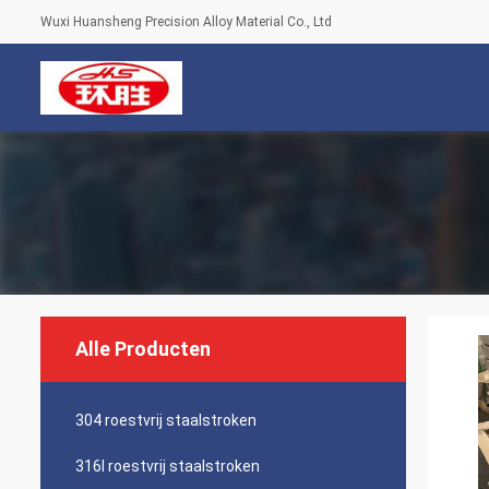
Wuxi Huansheng Precision Alloy Material Co., Ltd
Alle Producten
304 roestvrij staalstroken
316l roestvrij staalstroken