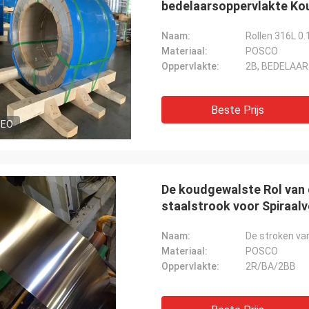
bedelaarsoppervlakte Ko
Naam:
Materiaal:
POSCO
Oppervlakte:
2B, BEDELAAR
Beste Prijs
DEO
De koudgewalste Rol van d
staalstrook voor Spiraa
Naam:
De stroken van
Materiaal:
POSCO
Oppervlakte:
2R/BA/2BB