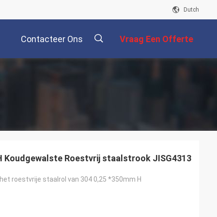
Dutch
Contacteer Ons
Vraag Een Offerte
Aan
描
p
述
Koudgewalste Roestvrij staalstrook JISG4313
het roestvrije staalrol van 304 0,25 *350mm H