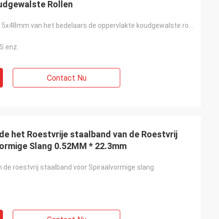
udgewalste Rollen
Rollen 316L 0.15x48mm van het bedelaars de oppervlakte koudgewalste roestvrije staal
S enz.
Contact Nu
e het Roestvrije staalband van de Roestvrij
lvormige Slang 0.52MM * 22.3mm
 de roestvrij staalband voor Spiraalvormige slang