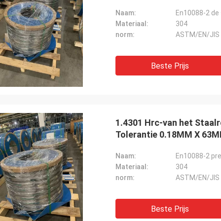
Naam:
Materiaal:
304
norm:
ASTM/EN/JIS
Beste Prijs
1.4301 Hrc-van het Staal
Tolerantie 0.18MM X 63
Naam:
En10088-2 pre
Materiaal:
304
norm:
ASTM/EN/JIS
Beste Prijs