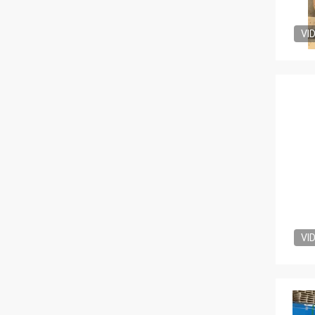
VI
VI