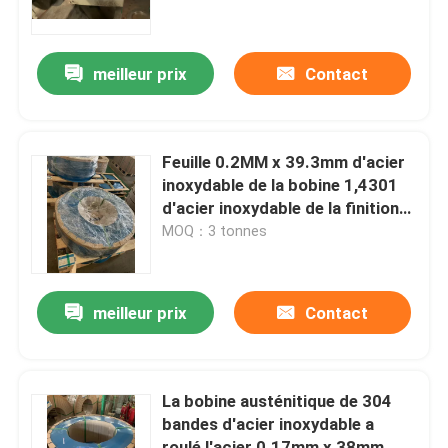
Au sujet de nous
meilleur prix
Contact
Visite d'usine
Feuille 0.2MM x 39.3mm d'acier
Contrôle de qualité
inoxydable de la bobine 1,4301
d'acier inoxydable de la finition
304 de BA
MOQ：3 tonnes
Contactez-nous
Demandez une citation
meilleur prix
Contact
304 bandes d'acier inoxydable
La bobine austénitique de 304
bandes d'acier inoxydable a
bandes de l'acier inoxydable 316l
roulé l'acier 0.17mm x 38mm