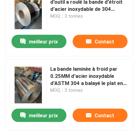
d'outil a roulé la bande d'étroit
d'acier inoxydable de 304
Bande de bobine en acier inoxydable
bandes d'acier inoxydable
MOQ：3 tonnes
500mm
bande de l'acier inoxydable 316Ti
meilleur prix
Contact
Bande de l'acier inoxydable 301
La bande laminée à froid par
0.25MM d'acier inoxydable
d'ASTM 304 a balayé le plat en
acier de feuille de bande
MOQ：3 tonnes
meilleur prix
Contact