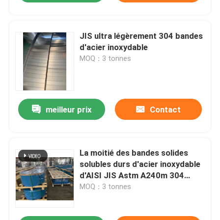
JIS ultra légèrement 304 bandes
d'acier inoxydable
MOQ：3 tonnes
meilleur prix
Contact
La moitié des bandes solides
solubles durs d'acier inoxydable
d'AISI JIS Astm A240m 304
lovent le petit pain 0.2MM
MOQ：3 tonnes
400MM