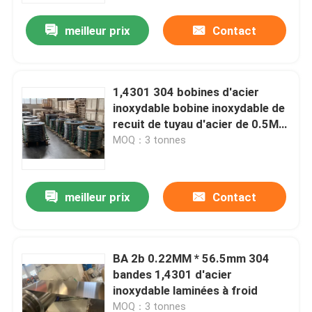
meilleur prix
Contact
1,4301 304 bobines d'acier
inoxydable bobine inoxydable de
recuit de tuyau d'acier de 0.5MM
x de 28.7mm
MOQ：3 tonnes
meilleur prix
Contact
Maison
BA 2b 0.22MM * 56.5mm 304
Produits
bandes 1,4301 d'acier
inoxydable laminées à froid
Vidéos
MOQ：3 tonnes