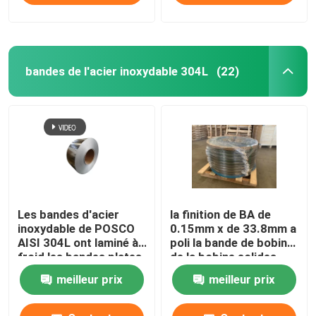
bandes de l'acier inoxydable 304L
(22)
Les bandes d'acier
la finition de BA de
inoxydable de POSCO
0.15mm x de 33.8mm a
AISI 304L ont laminé à
poli la bande de bobine
froid les bandes plates
de la bobine solides
en métal 0.2*50.5mm
solubles 304 d'acier
meilleur prix
meilleur prix
inoxydable