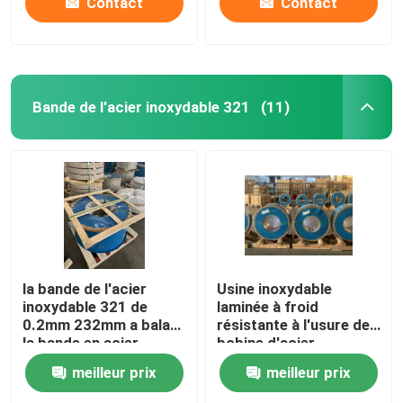
Contact
Contact
Bande de l'acier inoxydable 321
(11)
la bande de l'acier
Usine inoxydable
inoxydable 321 de
laminée à froid
0.2mm 232mm a balayé
résistante à l'usure de
la bande en acier
bobine d'acier
IATF16949
inoxydable de la bobine
meilleur prix
meilleur prix
0.6*1000mm