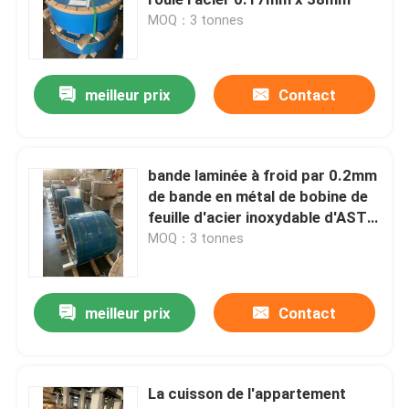
MOQ：3 tonnes
bandes de l'acier inoxydable 304L
meilleur prix
Contact
Bande de l'acier inoxydable 321
Bande d'acier inoxydable laminée à froid
bande laminée à froid par 0.2mm
de bande en métal de bobine de
feuille d'acier inoxydable d'ASTM
Bobine de l'acier inoxydable 301
solides solubles 304
MOQ：3 tonnes
bobine de bande ss
meilleur prix
Contact
Bande d'acier inoxydable de précision
La cuisson de l'appartement
Rouleau de bande en acier inoxydable