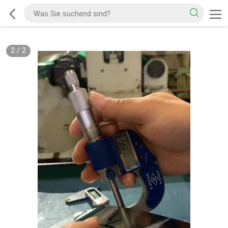
2
/
2