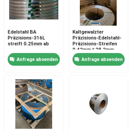
Über uns
Edelstahl BA
Kaltgewalzter
Fabrik-Ausflug
Präzisions-316L
Präzisions-Edelstahl-
streift 0.25mm ab
Präzisions-Streifen
0.42mm * 28.2mm
Qualitätskontrolle
Anfrage absenden
Anfrage absenden
Treten Sie mit uns in Verbindung
Fordern Sie ein Zitat
304 Edelstahl-Streifen
Streifen des Edelstahl-316l