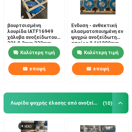
βουρτσισμένη
Ένδυση - ανθεκτική
λουρίδα IATF16949
ελασματοποιημένη εν
χάλυβα ανοξείδωτου
ψυχρώ ανοξείδωτη
321 0.2mm 232mm
σπείρα 0.6*1000mm
λουρίδα
εργοστάσιο σπειρών
Καλύτερη τιμή
Καλύτερη τιμή
ανοξείδωτου
επαφή
επαφή
Λωρίδα ψυχρής έλασης από ανοξείδωτο χάλυβα
(10)