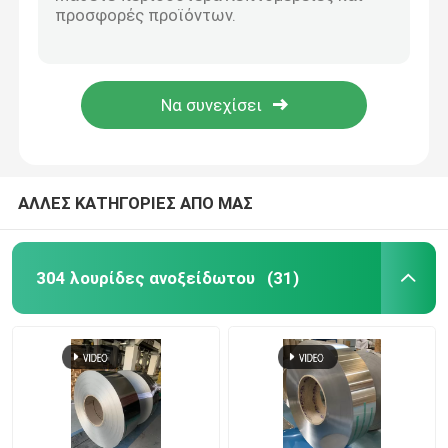
1.4404 φύλλο αλουμινίου 0.3*74.5mm ταινιών λουρίδων φύλλων ανοξείδωτου SUS 316L
1.4404 φύλλο αλουμινίου 0.2*70mm ταινιών λουρίδων φύλλων ανοξείδωτου SUS 316L
304L λουρίδες ανοξείδωτου
1.4404 ταινία 0.3mm X 60mm λουρίδων μετάλλων ταινιών φύλλων αλουμινίου ανοξείδωτου SUS 316L
1.4404 σπείρα 0.2mm ταινιών λουρίδων ανοξείδωτου ακρίβειας SUS 316L * 90.2mm
321 λουρίδα ανοξείδωτου
0.2mm X 75.4mm ανοξείδωτο SS 304 AISI λουρίδων μανικών plat καυτό - κυλημένη σπείρα
Λωρίδα ψυχρής έλασης από ανοξείδωτο χάλυβα
ΑΛΛΕΣ ΚΑΤΗΓΟΡΙΕΣ ΑΠΟ ΜΑΣ
301 σπείρα ανοξείδωτου
304 λουρίδες ανοξείδωτου
(31)
ss πηνίο ταινίας
Λουρίδα ανοξείδωτου ακρίβειας
Ρολό από ανοξείδωτο χάλυβα