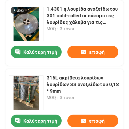
1.4301 η λουρίδα ανοξείδωτου
301 cold-rolled οι εύκαμπτες
λουρίδες χάλυβα για τις
εύκαμπτες μάνικες
MOQ：3 τόνοι
Καλύτερη τιμή
επαφή
316L ακρίβεια λουρίδων
λουρίδων SS ανοξείδωτου 0,18
* 9mm
MOQ：3 τόνοι
Καλύτερη τιμή
επαφή