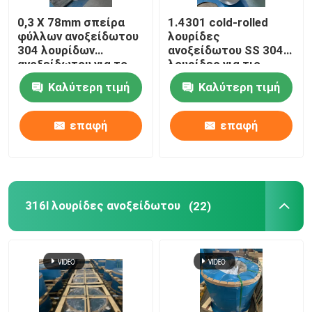
0,3 X 78mm σπείρα
1.4301 cold-rolled
Λωρίδα πηνίου από ανοξείδωτο χάλυβα
φύλλων ανοξείδωτου
λουρίδες
304 λουρίδων
ανοξείδωτου SS 304
ανοξείδωτου για το
λουρίδες για τις
316Ti λουρίδα ανοξείδωτου
ζαρωμένο σωλήνα
εύκαμπτες μάνικες
Καλύτερη τιμή
Καλύτερη τιμή
0.15mm X 47mm
301 λουρίδα ανοξείδωτου
επαφή
επαφή
316l λουρίδες ανοξείδωτου
(22)