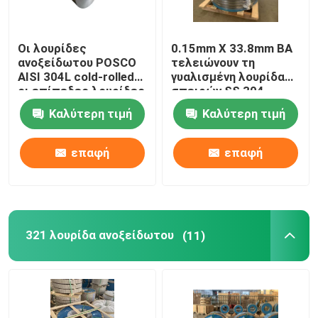
Οι λουρίδες
0.15mm X 33.8mm BA
ανοξείδωτου POSCO
τελειώνουν τη
AISI 304L cold-rolled
γυαλισμένη λουρίδα
οι επίπεδες λουρίδες
σπειρών SS 304
0.2*50.5mm μετάλλων
σπειρών ανοξείδωτου
Καλύτερη τιμή
Καλύτερη τιμή
επαφή
επαφή
321 λουρίδα ανοξείδωτου
(11)