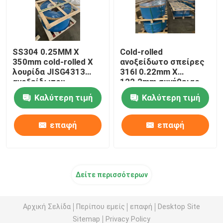
SS304 0.25MM X
Cold-rolled
350mm cold-rolled Χ
ανοξείδωτο σπείρες
λουρίδα JISG4313
316l 0.22mm X
ανοξείδωτου
122.2mm συνήθειας
AISI
Καλύτερη τιμή
Καλύτερη τιμή
επαφή
επαφή
Δείτε περισσότερων
Αρχική Σελίδα
Περίπου εμείς
επαφή
Desktop Site
Sitemap
Privacy Policy