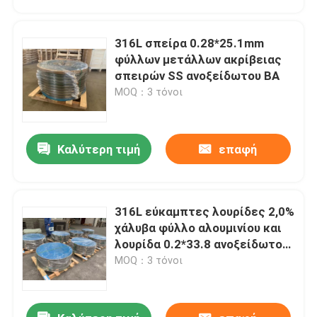
316L σπείρα 0.28*25.1mm
φύλλων μετάλλων ακρίβειας
σπειρών SS ανοξείδωτου BA
MOQ：3 τόνοι
Καλύτερη τιμή
επαφή
316L εύκαμπτες λουρίδες 2,0%
Σπίτι
χάλυβα φύλλο αλουμινίου και
λουρίδα 0.2*33.8 ανοξείδωτου
μολυβδαίνιου
MOQ：3 τόνοι
Προϊόντα
Βίντεο