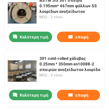
ASTM JIS 301 σπείρα
0.195mm* 467mm φύλλων SS
λουρίδων ανοξείδωτου
MOQ：3 τόνοι
Καλύτερη τιμή
επαφή
301 cold-rolled χάλυβας
0.25mm * 350mm en10088-2
σπειρών ανοξείδωτου λουρίδα
MOQ：3 τόνοι
Καλύτερη τιμή
επαφή