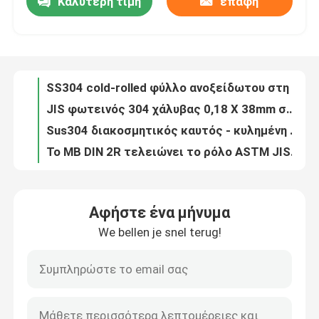
Καλύτερη τιμή
επαφή
SS304 cold-rolled φύλλο ανοξείδωτου στη διακοσμητική λουρίδα ASTM χάλυβα σπειρών
JIS φωτεινός 304 χάλυβας 0,18 X 38mm σπειρών ανοξείδωτου cold-rolled λουρίδες
Περίπου εμείς
Sus304 διακοσμητικός καυτός - κυλημένη λουρίδα 0.45MM X 22.8mm ανοξείδωτου
Το ΜΒ DIN 2R τελειώνει το ρόλο ASTM JIS λουρίδων μετάλλων λουρίδων ανοξείδωτου 316L
Γύρος εργοστασίων
AISI 304 cold-rolled σπείρα 0.15mm λουρίδων ανοξείδωτου πυκνά
0.25MM cold-rolled ASTM 304 πιάτο φύλλων λουρίδων χάλυβα ανοξείδωτου βουρτσισμένο λουρίδα
Ποιοτικός έλεγχος
Το μαγειρεύοντας εργαλείο κύλησε οριζόντια τη στενή λουρίδα 500mm ανοξείδωτου 304 λουρίδων ανοξείδωτου
0.2mm cold-rolled ταινία λουρίδων μετάλλων σπειρών φύλλων ανοξείδωτου ASTM SS 304
Ωστενιτικός κυλημένος σπείρα χάλυβας 0.17mm X 38mm 304 λουρίδων ανοξείδωτου
Μας ελάτε σε επαφή με
ASTM A240 1,4307 φύλλο αλουμινίου 0.45mm ανοξείδωτου υπαίθρια λουρίδα ανοξείδωτου 28.8mm
Αφήστε ένα μήνυμα
Λουρίδες ανοξείδωτου σωλήνων Ss304L ακρίβειας καυτές - κυλημένος κουλουριασμένος χάλυβας 1,4307
Ζητήστε ένα απόσπασμα
We bellen je snel terug!
SS 304 τραβηγμένη στο κρύο σπείρα EN 1,4307 0.14mm ακρών μύλων ανοξείδωτου πιάτων
JIS AISI Astm A240m 304 τέρμα 0.15mm BA σπειρών ανοξείδωτου 301
304 λουρίδες ανοξείδωτου
λουρίδες Hrc ανοξείδωτου 121mm * 0.25mm 304L καυτό - κυλημένος άνθρακας 0,08% σπειρών
2B/BA/2R/2H τελειώνει τα λωρίδες 1,4404 ανοξείδωτου AISI316L
316l λουρίδες ανοξείδωτου