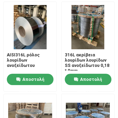
Περίπου εμείς
Γύρος εργοστασίων
Ποιοτικός έλεγχος
AISI316L ρόλος
316L ακρίβεια
λουρίδων
λουρίδων λουρίδων
Μας ελάτε σε επαφή με
ανοξείδωτου
SS ανοξείδωτου 0,18
* 9mm
Αποστολή
Αποστολή
Ζητήστε ένα απόσπασμα
ερώτησης
ερώτησης
304 λουρίδες ανοξείδωτου
316l λουρίδες ανοξείδωτου