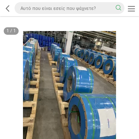
1
/
1