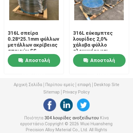
304L λουρίδες ανοξείδωτου
316L σπείρα
316L εύκαμπτες
321 λουρίδα ανοξείδωτου
0.28*25.1mm φύλλων
λουρίδες 2,0%
μετάλλων ακρίβειας
χάλυβα φύλλο
σπειρών SS
αλουμινίου και
Λωρίδα ψυχρής έλασης από ανοξείδωτο χάλυβα
ανοξείδωτου BA
λουρίδα 0.2*33.8
Αποστολή
Αποστολή
ανοξείδωτου
μολυβδαίνιου
301 σπείρα ανοξείδωτου
ερώτησης
ερώτησης
Αρχική Σελίδα
Περίπου εμείς
επαφή
Desktop Site
ss πηνίο ταινίας
Sitemap
Privacy Policy
Λουρίδα ανοξείδωτου ακρίβειας
Ποιότητα
304 λουρίδες ανοξείδωτου
Κίνα
εργοστάσιο.Copyright © 2026 Wuxi Huansheng
Ρολό από ανοξείδωτο χάλυβα
Precision Alloy Material Co., Ltd. All Rights