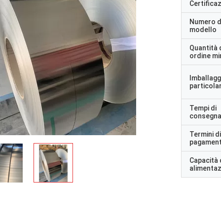
Certifica
Numero d
modello
Quantità 
ordine m
Imballagg
particolar
Tempi di
consegn
Termini di
pagamen
Capacità 
alimenta