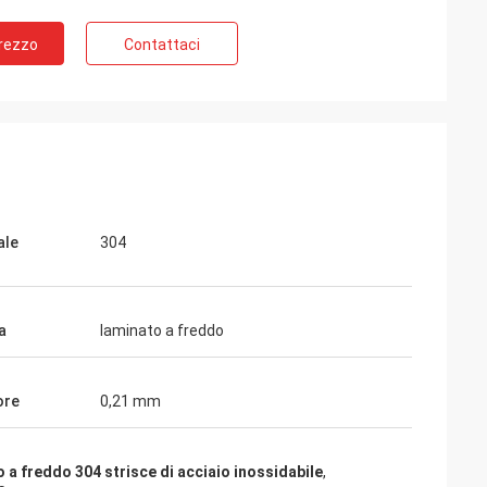
Prezzo
Contattaci
ale
304
a
laminato a freddo
ore
0,21 mm
 a freddo 304 strisce di acciaio inossidabile
,