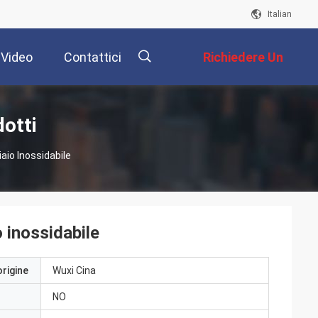
Italian
Video
Contattici
Richiedere Un
Preventivo
描
dotti
aio Inossidabile
述
o inossidabile
origine
Wuxi Cina
NO