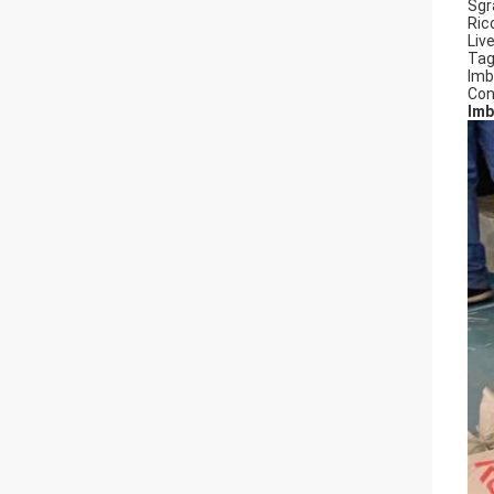
Sg
Ric
Liv
Tag
Imb
Con
Imb