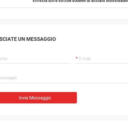
striscia ultra sottile 500mm di acciaio inossidabil
SCIATE UN MESSAGGIO
Invia Messaggio