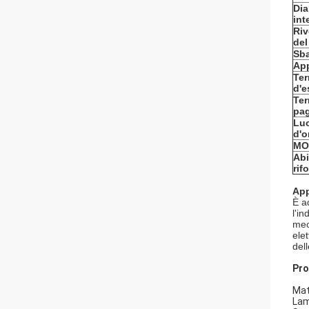
Dia
int
Riv
del
Sba
App
Te
d'e
Ter
pa
Lu
d'o
MO
Abi
rif
App
È ad
l'i
mec
elet
dell
Pro
Mat
Lam