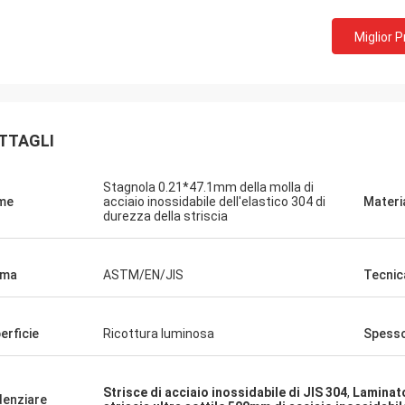
Miglior 
TTAGLI
Stagnola 0.21*47.1mm della molla di
me
acciaio inossidabile dell'elastico 304 di
Materi
durezza della striscia
rma
ASTM/EN/JIS
Tecnic
erficie
Ricottura luminosa
Spess
Strisce di acciaio inossidabile di JIS 304
,
Laminato
denziare