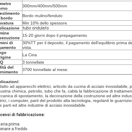
metro
300mm/400mm/500mm
erno
estimento
Bordo mulino/fenduto
 bordo
vatura
Min 10% dello spessore.
licazione
tubo ondulato
rmine
15-20 giorni dopo il prepagamento.
secuzione
mini di
30%TT per il deposito, il pagamento dell'equilibrio prima de
gamento
vista.
ogo
La Cina
rigine
Q
3 tonnellate
lità del
3700 tonnellate al mese.
ornimento
licazioni:
atto ad apparecchi elettrici, articolo da cucina di acciaio inossidabile, p
ndustria chimica, petrolio, tubo che fa, cabla la fabbricazione di trattam
canica di spostamento, la decorazione della costruzione ed altre industr
trici, i computer, parti del prodotto alta tecnologia, regolanti le guarnizio
e parti ed altre industrie di acciaio inossidabile.
cessi di fabbricazione:
eria prima
inare a freddo