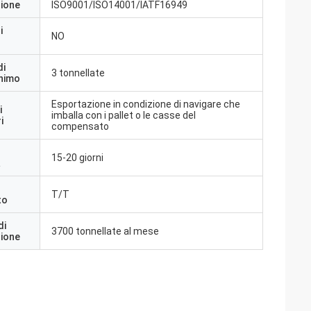
zione
ISO9001/ISO14001/IATF16949
i
NO
di
3 tonnellate
inimo
Esportazione in condizione di navigare che
i
imballa con i pallet o le casse del
i
compensato
15-20 giorni
a
T/T
to
di
3700 tonnellate al mese
zione