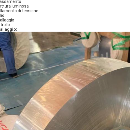
rassamento
ottura luminosa
ellamento di tensione
lio
allaggio
trollo
allaggio: