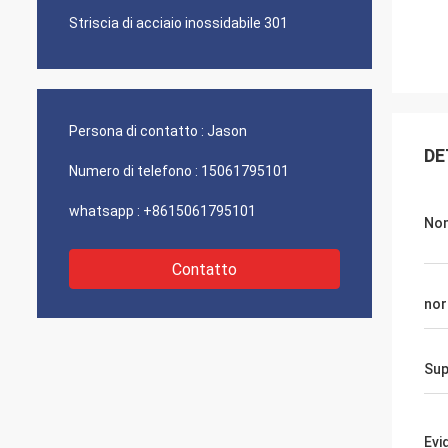
Striscia di acciaio inossidabile 301
Persona di contatto :
Jason
DE
Numero di telefono :
15061795101
whatsapp :
+8615061795101
No
Contatto
no
Sup
Evi