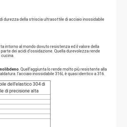
i durezza della striscia ultrasottile di acciaio inossidabile
ata intorno al mondo dovuto resistenza ed il valore della
 parte dei acidi d'ossidazione. Quella durevolezza rende
a cucina.
l molibdeno
. Quell'aggiunta lo rende molto più resistente alla
ldatura. l'acciaio inossidabile 316L è quasi identico a 316.
ile dell'elastico 304 di
le di precisione alta