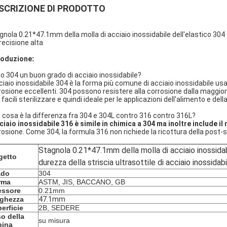
SCRIZIONE DI PRODOTTO
gnola 0.21*47.1mm della molla di acciaio inossidabile dell'elastico 304 d
precisione alta
roduzione
:
o 304 un buon grado di acciaio inossidabile?
cciaio inossidabile 304 è la forma più comune di acciaio inossidabile us
rosione eccellenti. 304 possono resistere alla corrosione dalla maggior
facili sterilizzare e quindi ideale per le applicazioni dell'alimento e dell
 cosa è la differenza fra 304 e 304L contro 316 contro 316L?
cciaio inossidabile 316 è simile in chimica a 304 ma inoltre include i
rosione. Come 304, la formula 316 non richiede la ricottura della post-sa
Stagnola 0.21*47.1mm della molla di acciaio inossidab
getto
durezza della striscia ultrasottile di acciaio inossidabi
ado
304
rma
ASTM, JIS, BACCANO, GB
essore
0.21mm
rghezza
47.1mm
erficie
2B, SEDERE
o della
su misura
bina