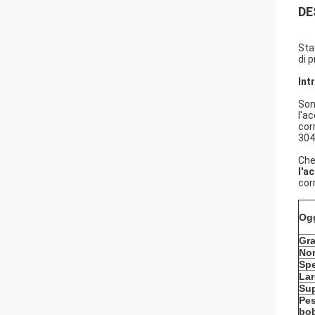
DE
Sta
di 
Int
Son
l'a
cor
304 
Che
l'a
cor
Og
Gr
No
Sp
La
Sup
Pes
bo