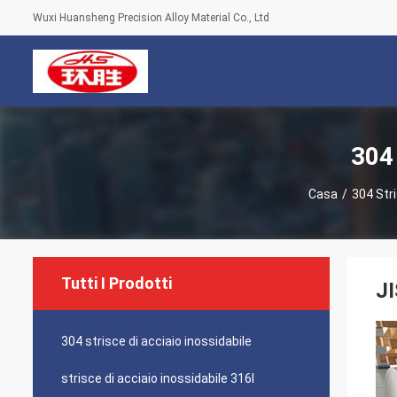
Wuxi Huansheng Precision Alloy Material Co., Ltd
304 
Casa
/
304 Stri
Tutti I Prodotti
JI
304 strisce di acciaio inossidabile
strisce di acciaio inossidabile 316l