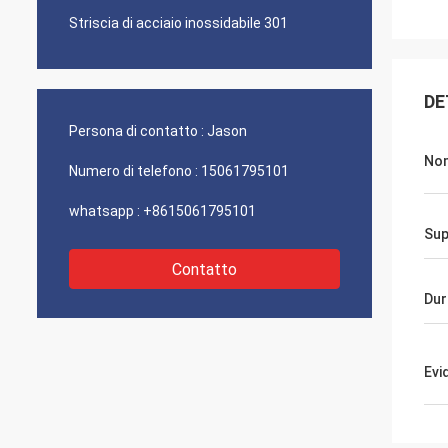
Striscia di acciaio inossidabile 301
DE
Persona di contatto :
Jason
No
Numero di telefono :
15061795101
whatsapp :
+8615061795101
Sup
Contatto
Dur
Evi