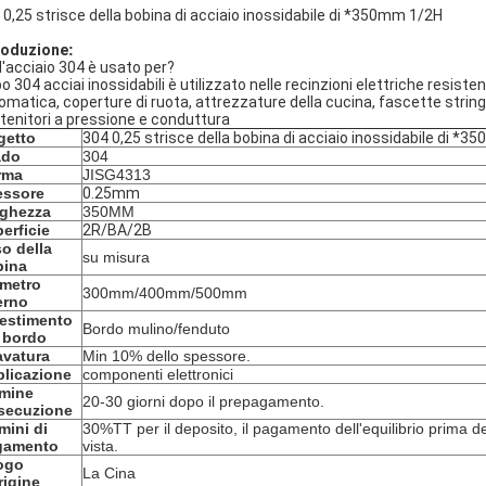
 0,25 strisce della bobina di acciaio inossidabile di *350mm 1/2H
roduzione
:
 l'acciaio 304 è usato per?
ipo 304 acciai inossidabili è utilizzato nelle recinzioni elettriche resis
omatica, coperture di ruota, attrezzature della cucina, fascette stringit
tenitori a pressione e conduttura
getto
304 0,25 strisce della bobina di acciaio inossidabile di *
ado
304
rma
JISG4313
essore
0.25mm
rghezza
350MM
erficie
2R/BA/2B
o della
su misura
bina
metro
300mm/400mm/500mm
erno
estimento
Bordo mulino/fenduto
 bordo
vatura
Min 10% dello spessore.
licazione
componenti elettronici
rmine
20-30 giorni dopo il prepagamento.
secuzione
mini di
30%TT per il deposito, il pagamento dell'equilibrio prima de
gamento
vista.
ogo
La Cina
rigine