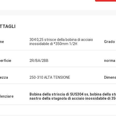
TTAGLI
304 0,25 strisce della bobina di acciaio
me
Grado
inossidabile di *350mm 1/2H
erficie
2R/BA/2BB
norma
ezza
250-310 ALTA TENSIONE
Dimens
Bobina della striscia di SUS304 ss
,
bobina della st
denziare
nastro della stagnola di acciaio inossidabile di 