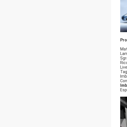
Pro
Mat
Lam
Sg
Ric
Liv
Tag
Imb
Con
Imb
Esp