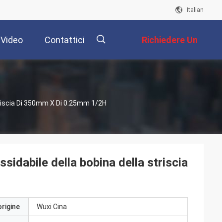
Italian
Video
Contattici
Richiedere Un
Preventivo
描
Striscia Di 350mm X Di 0.25mm 1/2H
述
sidabile della bobina della striscia
origine
Wuxi Cina