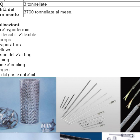
Q
3 tonnellate
lità del
3700 tonnellate al mese.
ornimento
licazioni:
i ✔hypodermic
 flessibili ✔flexible
lamps
aporators
llows
sori del ✔airbag
bing
ine ✔cooling
nges
ri dal gas e dal ✔oil