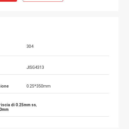
304
JISG4313
ione
0.25*350mm
riscia di 0.25mm ss
,
350mm