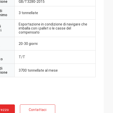
zione
GB/T3280-2015
di
3 tonnellate
inimo
Esportazione in condizione di navigare che
i
imballa con i pallet o le casse del
i
compensato
20-30 giorni
a
T/T
to
di
3700 tonnellate al mese
zione
Prezzo
Contattaci