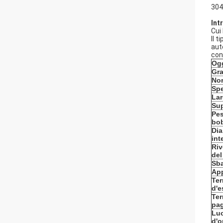
304
Int
Cui
Il t
aut
con
Og
Gr
No
Sp
La
Sup
Pes
bo
Dia
int
Riv
del
Sba
App
Te
d'e
Ter
pa
Lu
d'o