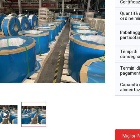
Certifica
Quantità 
ordine m
Imballagg
particolar
Tempi di
consegn
Termini di
pagamen
Capacità 
alimenta
Miglior 