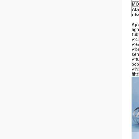
MO
Abi
rif
App
agh
tubi
✔c
✔ev
✔be
sen
✔tu
bob
✔hi
filt