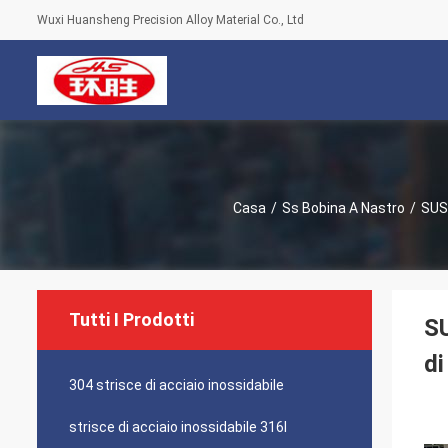
Wuxi Huansheng Precision Alloy Material Co., Ltd
Casa
/
Ss Bobina A Nastro
/
SUS3
Tutti I Prodotti
SU
d
304 strisce di acciaio inossidabile
strisce di acciaio inossidabile 316l