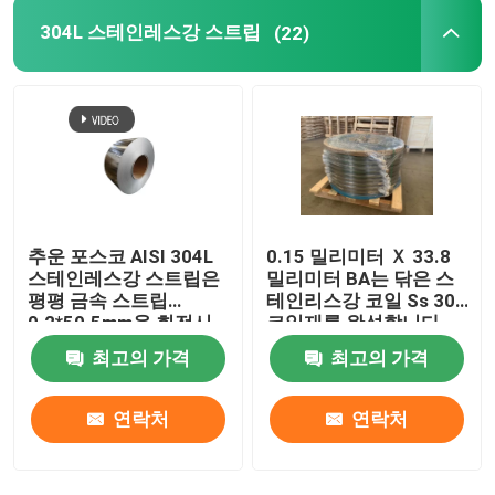
304L 스테인레스강 스트립
(22)
추운 포스코 AISI 304L
0.15 밀리미터 Ｘ 33.8
스테인레스강 스트립은
밀리미터 BA는 닦은 스
평평 금속 스트립
테인리스강 코일 Ss 304
0.2*50.5mm을 회전시
코일재를 완성합니다
켰습니다
최고의 가격
최고의 가격
연락처
연락처