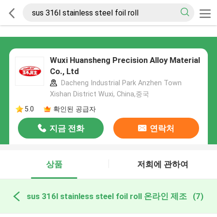
Wuxi Huansheng Precision Alloy Material
Co., Ltd
Dacheng Industrial Park Anzhen Town
Xishan District Wuxi, China,중국
5.0
확인된 공급자
지금 전화
연락처
상품
저희에 관하여
sus 316l stainless steel foil roll 온라인 제조
(7)