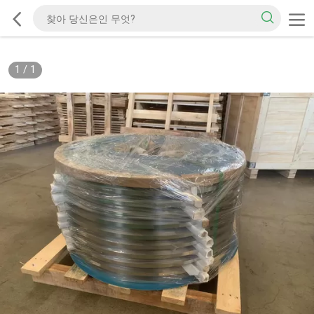
1
/
1