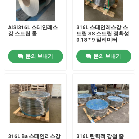
우리에 대하여
AISI316L 스테인레스
316L 스테인레스강 스
강 스트립 롤
트립 SS 스트립 정확성
공장 여행
0.18 * 9 밀리미터
문의 보내기
문의 보내기
품질 관리
연락주세요
인용문을 요구하세요
304 스테인레스강 스트립
316l 스테인레스강 스트립
316L Ba 스테인리스강
316L 탄력적 강철 줄