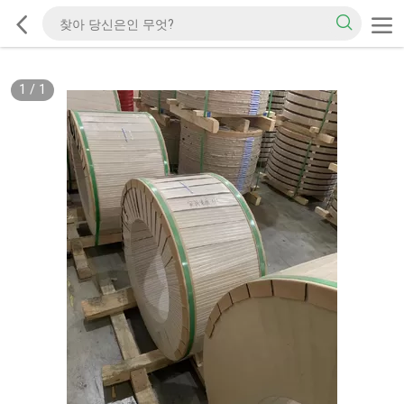
1
/
1