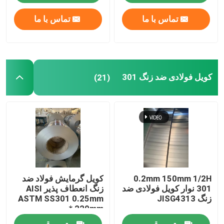
تماس با ما
تماس با ما
کویل فولادی ضد زنگ 301
(21)
0.2mm 150mm 1/2H
کویل گرمایش فولاد ضد
301 نوار کویل فولادی ضد
زنگ انعطاف پذیر AISI
زنگ JISG4313
ASTM SS301 0.25mm
* 220mm