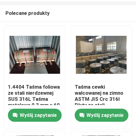
Polecane produkty
1.4404 Taśma foliowa
Taśma cewki
ze stali nierdzewnej
walcowanej na zimno
Dom
SUS 316L Taśma
ASTM JIS Crc 316l
metalowa 0,3 mm x 60
Płyty ze stali
mm
nierdzewnej 0,25 MM *
Wyślij zapytanie
Wyślij zapytanie
Produkty
22 MM
Filmy