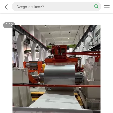
2
/
2