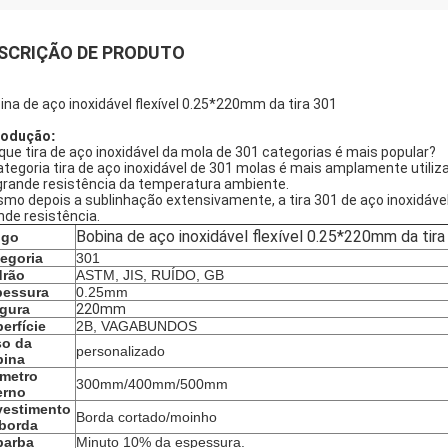
SCRIÇÃO DE PRODUTO
ina de aço inoxidável flexível 0.25*220mm da tira 301
rodução
:
que tira de aço inoxidável da mola de 301 categorias é mais popular?
ategoria tira de aço inoxidável de 301 molas é mais amplamente utiliz
grande resistência da temperatura ambiente.
mo depois a sublinhação extensivamente, a tira 301 de aço inoxidáve
nde resistência.
Bobina de aço inoxidável flexível 0.25*220mm da tira
igo
egoria
301
drão
ASTM, JIS, RUÍDO, GB
pessura
0.25mm
gura
220mm
erfície
2B, VAGABUNDOS
so da
personalizado
bina
metro
300mm/400mm/500mm
erno
vestimento
Borda cortado/moinho
borda
barba
Minuto 10% da espessura.