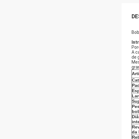
DE
Bob
Int
Por
A c
de 
Mes
gra
Art
Cat
Pa
Es
Lar
Sup
Pe
bo
Diâ
int
Re
da 
Re