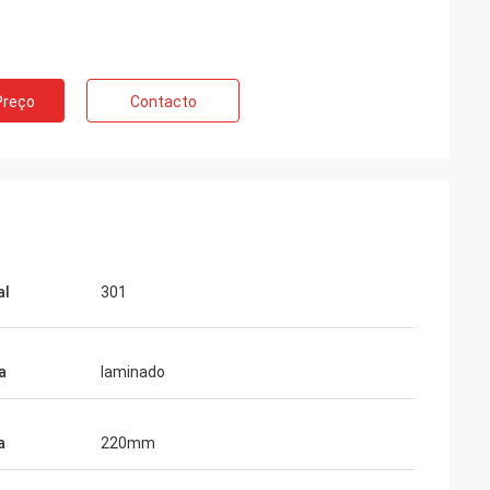
Preço
Contacto
al
301
a
laminado
a
220mm