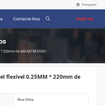
Portuguese
os
Contacte-Nos
Pedir Um
Orçamento
描
os
MM * 220mm De AISI ASTM SS301
述
vel flexível 0.25MM * 220mm de
Wuxi China