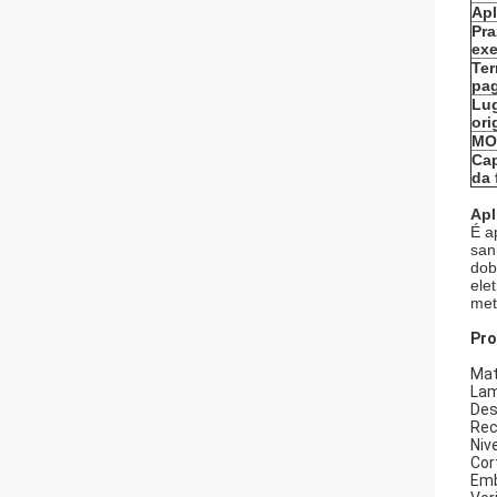
Apl
Pra
ex
Te
pa
Lug
or
MO
Ca
da 
Apl
É a
san
dob
ele
met
Pro
Mat
Lam
Des
Rec
Niv
Cor
Em