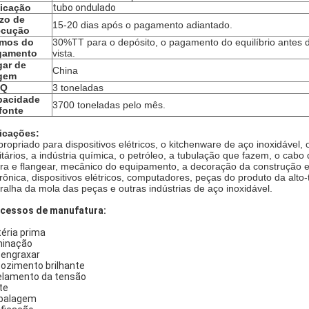
icação
tubo ondulado
zo de
15-20 dias após o pagamento adiantado.
ecução
rmos do
30%TT para o depósito, o pagamento do equilíbrio antes 
gamento
vista.
ar de
China
igem
Q
3 toneladas
pacidade
3700 toneladas pelo mês.
fonte
icações:
propriado para dispositivos elétricos, o kitchenware de aço inoxidável
itários, a indústria química, o petróleo, a tubulação que fazem, o cab
ra e flangear, mecânico do equipamento, a decoração da construção e 
trônica, dispositivos elétricos, computadores, peças do produto da alt
ralha da mola das peças e outras indústrias de aço inoxidável.
cessos de manufatura:
éria prima
inação
engraxar
ozimento brilhante
elamento da tensão
te
balagem