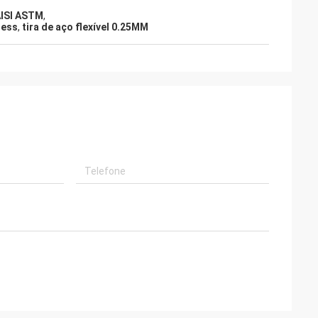
AISI ASTM
,
less
,
tira de aço flexível 0.25MM