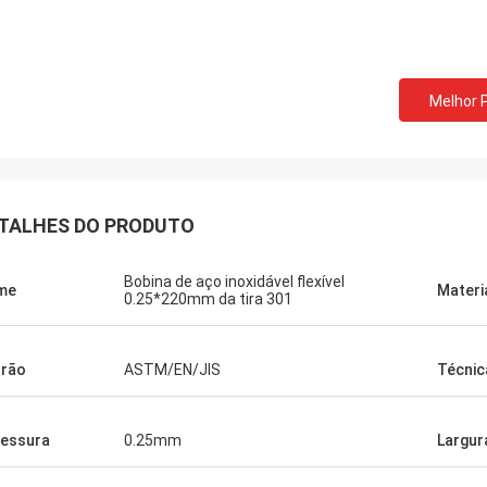
Melhor 
TALHES DO PRODUTO
Bobina de aço inoxidável flexível
me
Materi
0.25*220mm da tira 301
rão
ASTM/EN/JIS
Técnic
essura
0.25mm
Largur