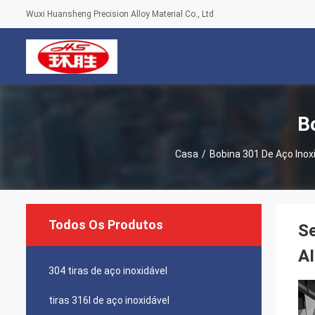
Wuxi Huansheng Precision Alloy Material Co., Ltd
B
Casa
/
Bobina 301 De Aço Inox
Todos Os Produtos
Se
A
304 tiras de aço inoxidável
tiras 316l de aço inoxidável