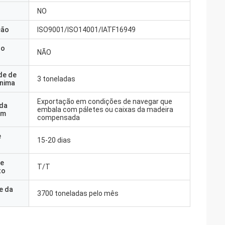
NO
ção
ISO9001/ISO14001/IATF16949
do
NÃO
de de
3 toneladas
nima
Exportação em condições de navegar que
 da
embala com páletes ou caixas da madeira
em
compensada
e
15-20 dias
e
T/T
to
e da
3700 toneladas pelo mês