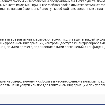
ьзовательским интерфейсом и обслуживанием. Пожалуйста, поймит
Вы можете изменить принятие файлов cookie или отказаться от фа
лиять на ваш безопасный доступ к веб-сайтам, связанным с пла
мать все разумные меры безопасности для защиты вашей информ
с шифрованием информации, контроль доступа к центру обработки
ая, помимо прочего, подписание с ними соглашений о конфиденц
ции несовершеннолетних. Если вы несовершеннолетний, мы пред
овать наши услуги или предоставить нам информацию при услови