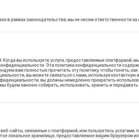
зок в рамках законодательства; мы не несем ответственности за
 Когда вы используете услуги, предоставляемые платформой, мы
конфиденциальности. Эта политика конфиденциальности содержит
дуем вам полностью прочитать эту политику, чтобы понять, как 
циальности, вы можете связаться с нами, используя контактную 
онфиденциальности, вы должны немедленно прекратить использо
о мы будем законно собирать, использовать, хранить и передава
и веб-сайты, связанные с платформой, или пользуетесь услугами
ругое локальное хранилище, предоставляемое вашим браузером и