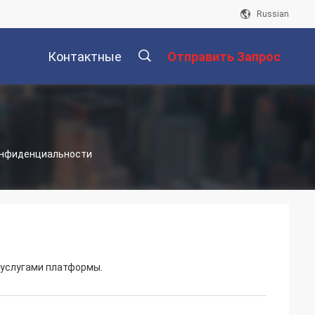
Russian
Контактные
Отправить Запрос
Данные
描
 Конфиденциальности
述
 услугами платформы.