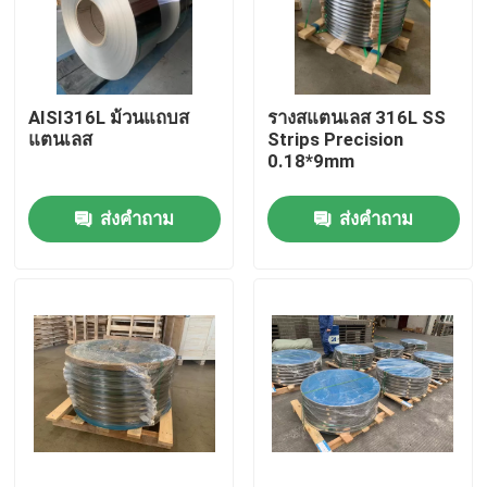
เกี่ยวกับเรา
AISI316L ม้วนแถบส
รางสแตนเลส 316L SS
ทัวร์โรงงาน
แตนเลส
Strips Precision
0.18*9mm
ควบคุมคุณภาพ
ส่งคำถาม
ส่งคำถาม
ติดต่อเรา
ขอใบเสนอราคา
แถบสแตนเลส 304
แถบสแตนเลส 316L