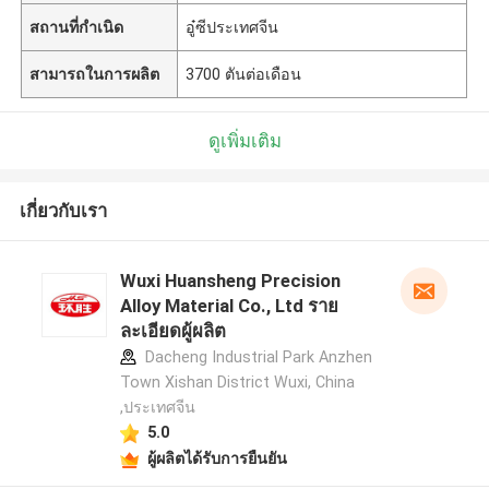
สถานที่กำเนิด
อู๋ซีประเทศจีน
สามารถในการผลิต
3700 ตันต่อเดือน
ดูเพิ่มเติม
เกี่ยวกับเรา
Wuxi Huansheng Precision
Alloy Material Co., Ltd ราย
ละเอียดผู้ผลิต
Dacheng Industrial Park Anzhen
Town Xishan District Wuxi, China
,ประเทศจีน
5.0
ผู้ผลิตได้รับการยืนยัน