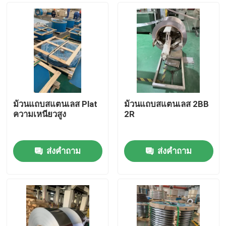
ม้วนแถบสแตนเลส Plat
ม้วนแถบสแตนเลส 2BB
ความเหนียวสูง
2R
ส่งคำถาม
ส่งคำถาม
บ้าน
สินค้า
วิดีโอ