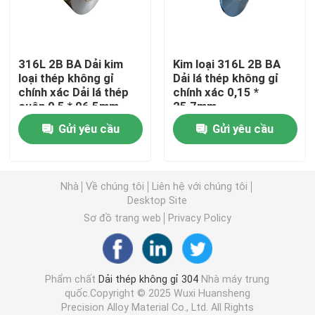
Dải thép không gỉ 304L
316L 2B BA Dải kim
Kim loại 316L 2B BA
loại thép không gỉ
Dải lá thép không gỉ
Dải thép không gỉ 321
chính xác Dải lá thép
chính xác 0,15 *
cuộn 0,5 * 96,5mm
25,7mm
Dải thép không gỉ cán nguội
Gửi yêu cầu
Gửi yêu cầu
Cuộn Inox 301
Nhà
Về chúng tôi
Liên hệ với chúng tôi
Desktop Site
cuộn dây ss
Sơ đồ trang web
Privacy Policy
Dải thép không gỉ chính xác
Phẩm chất
Dải thép không gỉ 304
Nhà máy trung
quốc.Copyright © 2025 Wuxi Huansheng
cuộn thép không gỉ
Precision Alloy Material Co., Ltd. All Rights