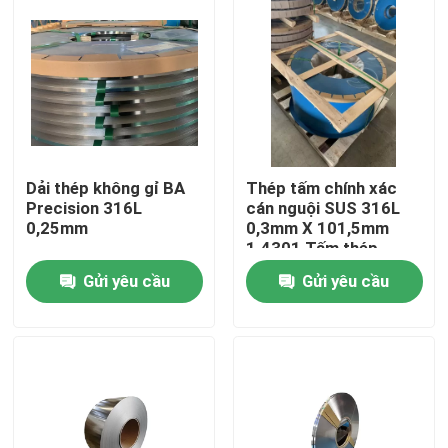
Về chúng tôi
Tham quan nhà máy
Kiểm soát chất lượng
Dải thép không gỉ BA
Thép tấm chính xác
Precision 316L
cán nguội SUS 316L
0,25mm
0,3mm X 101,5mm
Liên hệ chúng tôi
1.4301 Tấm thép
không gỉ
Gửi yêu cầu
Gửi yêu cầu
Yêu cầu báo giá
Dải thép không gỉ 304
Dải thép không gỉ 316L