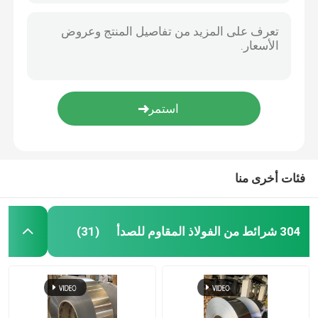
فئات أخرى منا
304 شرائط من الفولاذ المقاوم للصدأ
(31)