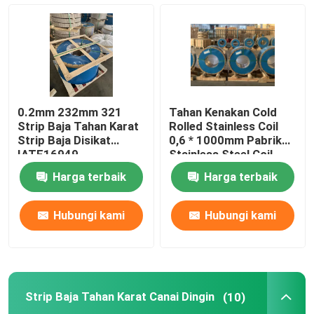
Strip Baja Tahan Karat 304L
321 Strip Baja Tahan Karat
0.2mm 232mm 321
Tahan Kenakan Cold
Strip Baja Tahan Karat Canai Dingin
Strip Baja Tahan Karat
Rolled Stainless Coil
Strip Baja Disikat
0,6 * 1000mm Pabrik
IATF16949
Stainless Steel Coil
Kumparan Baja Tahan Karat 301
Harga terbaik
Harga terbaik
gulungan strip ss
Hubungi kami
Hubungi kami
Strip Baja Tahan Karat Presisi
Strip Baja Tahan Karat Canai Dingin
(10)
Gulungan Strip Baja Tahan Karat