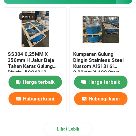
Strip Kumparan Baja Tahan Karat
Strip Baja Tahan Karat 316Ti
301 Strip Baja Tahan Karat
SS304 0,25MM X
Kumparan Gulung
350mm H Jalur Baja
Dingin Stainless Steel
Tahan Karat Gulung
Kustom AISI 316l
Dingin JISG4313
0,22mm X 122,2mm
Harga terbaik
Harga terbaik
Hubungi kami
Hubungi kami
Lihat Lebih