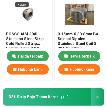
Tentang kami
Tur Pabrik
POSCO AISI 304L
0.15mm X 33.8mm BA
Stainless Steel Strip
Selesai Dipoles
Cold Rolled Strip
Stainless Steel Coil Ss
Kontrol kualitas
Logam Datar 0,2 *
304 Coil Strip
50,5mm
Harga terbaik
Harga terbaik
Hubungi kami
Hubungi kami
Hubungi kami
Permintaan Penawaran
304 Strip Baja Tahan Karat
321 Strip Baja Tahan Karat
(11)
Strip Baja Tahan Karat 316L