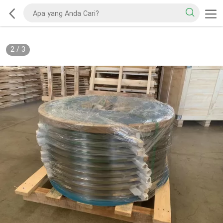
2
/
3