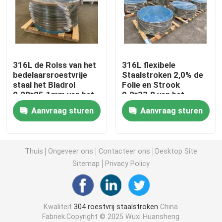
304L roestvrij staalstroken
321 roestvrij staalstrook
316L de Rolss van het
316L flexibele
bedelaarsroestvrije
Staalstroken 2,0% de
staal het Bladrol
Folie en Strook
Koudgewalste roestvrijstalen strip
0.28*25.1mm van het
0.2*33.8 van het
Precisiemetaal
Molybdeenroestvrije
Aanvraag sturen
Aanvraag sturen
staal
301 roestvrij staalrol
ss strip spoel
Thuis
Ongeveer ons
Contacteer ons
Desktop Site
Sitemap
Privacy Policy
De Strook van het precisieroestvrije staal
Kwaliteit
304 roestvrij staalstroken
China
Roestvast stalen striprol
Fabriek.Copyright © 2025 Wuxi Huansheng