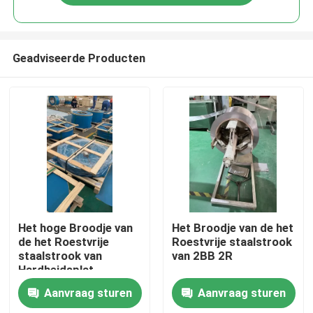
Geadviseerde Producten
Huis
Het hoge Broodje van
Het Broodje van de het
de het Roestvrije
Roestvrije staalstrook
staalstrook van
van 2BB 2R
Producten
Hardheidsplat
Aanvraag sturen
Aanvraag sturen
Video's