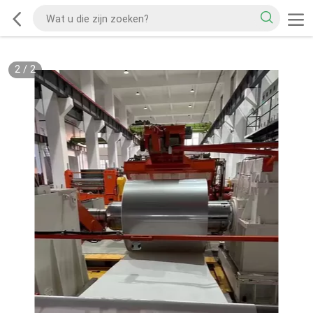
2
/
2