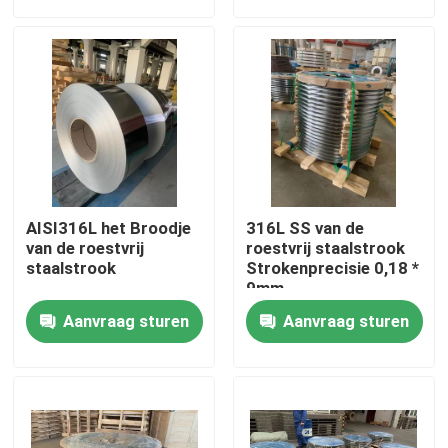
Ongeveer ons
Fabrieksreis
Kwaliteitscontrole
AISI316L het Broodje
316L SS van de
Contacteer ons
van de roestvrij
roestvrij staalstrook
staalstrook
Strokenprecisie 0,18 *
9mm
Verzoek om een Citaat
Aanvraag sturen
Aanvraag sturen
304 roestvrij staalstroken
316l roestvrij staalstroken