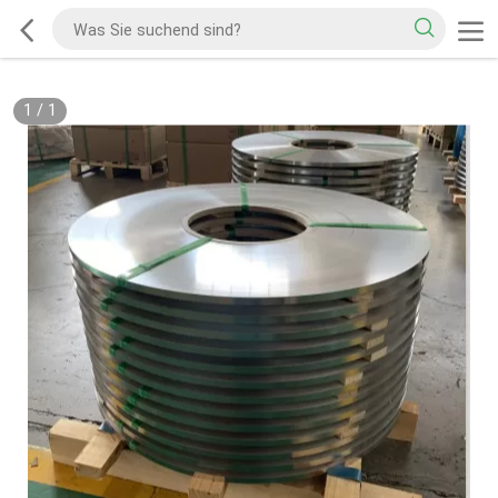
1
/
1