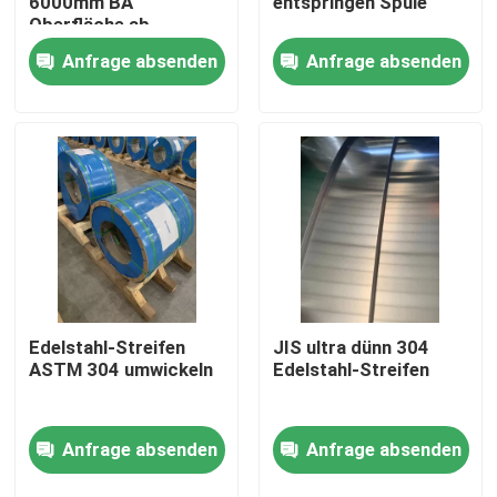
6000mm BA
entspringen Spule
Oberfläche ab
Anfrage absenden
Anfrage absenden
Über uns
Fabrik-Ausflug
Qualitätskontrolle
Treten Sie mit uns in Verbindung
Fordern Sie ein Zitat
Edelstahl-Streifen
JIS ultra dünn 304
ASTM 304 umwickeln
Edelstahl-Streifen
304 Edelstahl-Streifen
Anfrage absenden
Anfrage absenden
Streifen des Edelstahl-316l