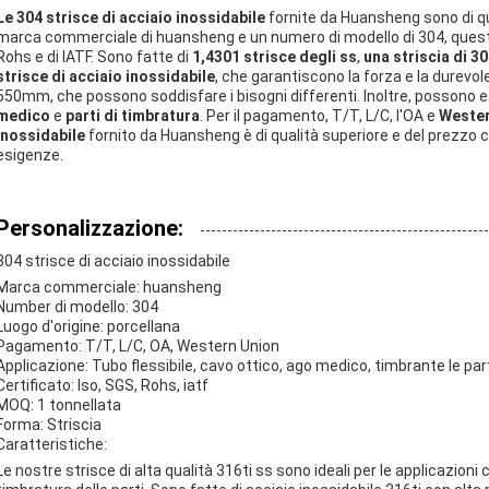
Le 304 strisce di acciaio inossidabile
fornite da Huansheng sono di qu
marca commerciale di huansheng e un numero di modello di 304, queste st
Rohs e di IATF. Sono fatte di
1,4301 strisce degli ss
,
una striscia di 3
strisce di acciaio inossidabile
, che garantiscono la forza e la durevo
550mm, che possono soddisfare i bisogni differenti. Inoltre, possono 
medico
e
parti di timbratura
. Per il pagamento, T/T, L/C, l'OA e
Wester
inossidabile
fornito da Huansheng è di qualità superiore e del prezzo 
esigenze.
Personalizzazione:
304 strisce di acciaio inossidabile
Marca commerciale: huansheng
Number di modello: 304
Luogo d'origine: porcellana
Pagamento: T/T, L/C, OA, Western Union
Applicazione: Tubo flessibile, cavo ottico, ago medico, timbrante le par
Certificato: Iso, SGS, Rohs, iatf
MOQ: 1 tonnellata
Forma: Striscia
Caratteristiche:
Le nostre strisce di alta qualità 316ti ss sono ideali per le applicazioni c