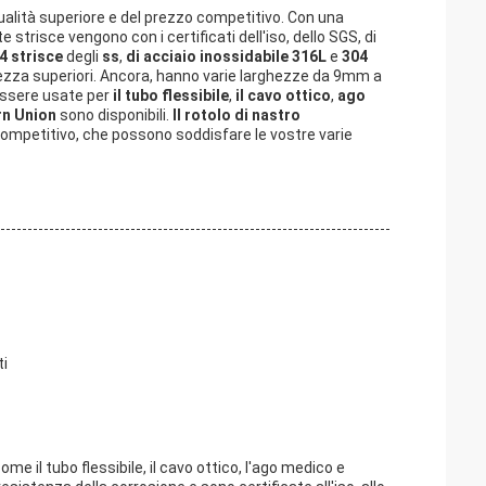
alità superiore e del prezzo competitivo. Con una
risce vengono con i certificati dell'iso, dello SGS, di
04 strisce
degli
ss
,
di acciaio inossidabile 316L
e
304
lezza superiori. Ancora, hanno varie larghezze da 9mm a
essere usate per
il tubo flessibile
,
il cavo ottico
,
ago
n Union
sono disponibili.
Il rotolo di nastro
competitivo, che possono soddisfare le vostre varie
ti
ome il tubo flessibile, il cavo ottico, l'ago medico e