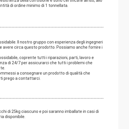
esistenza della corrosione e sono certificate all'iso, allo
ntità di ordine minimo di 1 tonnellata.
ossidabile. Il nostro gruppo con esperienza degli ingegneri
e avere circa questo prodotto. Possiamo anche fornire i
idabile, coprente tutti i riparazioni, parti, lavoro e
nza di 24/7 per assicurarci che tutti i problemi che
te.
o commessi a consegnare un prodotto di qualità che
iti prego a contattarci.
chi di 25kg ciascuno e poi saranno imballate in casi di
ia disponibile.