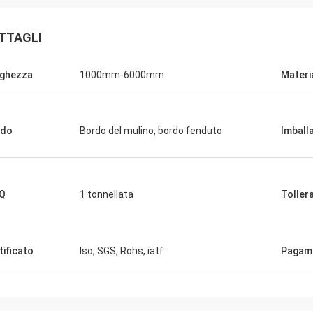
TTAGLI
ghezza
1000mm-6000mm
Materi
rdo
Bordo del mulino, bordo fenduto
Imball
Q
1 tonnellata
Toller
tificato
Iso, SGS, Rohs, iatf
Pagam