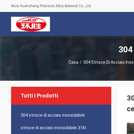
Wuxi Huansheng Precision Alloy Material Co., Ltd
304 
Casa
/
304 Strisce Di Acciaio Inos
Tutti I Prodotti
30
ce
304 strisce di acciaio inossidabile
strisce di acciaio inossidabile 316l