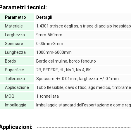
Parametri tecnici:
Parametro
Dettagli
Materiale
1,4301 strisce degli ss, strisce di acciaio inossidab
Larghezza
9mm-550mm
Spessore
0.03mm-3mm
Lunghezza
1000mm-6000mm
Bordo
Bordo del mulino, bordo fenduto
Superficie
2B, SEDERE, HL, No.1, No.4, 8K
Tolleranza
Spessore: +/-0.01mm, larghezza: +/-0.1mm
Applicazione
Tubo flessibile, cavo ottico, ago medico, timbrante 
MOQ
1 tonnellata
Imballaggio
Imballaggio standard dell'esportazione o come requ
Applicazioni: