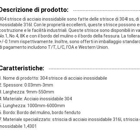
Descrizione di prodotto:
304 strisce di acciaio inossidabile sono fatte delle strisce di 304l ss, di 
inossidabile 316l. Con le proprietà eccellenti, queste strisce possono e
costruzione e le facilità industriali. Queste strisce sono disponibili in 
No.1, No.4, 8K e con il bordo del mulino o il bordo della fessura. La tol
+/-0.1mm rispettivamente. Inoltre, sono offerti in imballaggio standard 
di pagamento includono T/T, L/C, l'OA e Western Union.
Caratteristiche:
Nome di prodotto: 304 strisce di acciaio inossidabile
Spessore: 0.03mm-3mm
Larghezza: 9mm-550mm
Materiale: Acciaio inossidabile 304
Lunghezza: 1000mm-6000mm
Bordo: Bordo del mulino, bordo fenduto
Materiale specializzato: striscia di acciaio inossidabile 316l, striscia 
inossidabile 1,4301