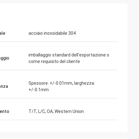
ale
acciaio inossidabile 304
imballaggio standard dell'esportazione o
aggio
come requisito del cliente
Spessore: +/-0.01mm, larghezza:
anza
+/-0.1mm
ento
T/T, L/C, OA, Western Union