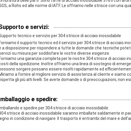
timbratura delle parti. Sono fatte di acciaio inossidabile 316ti con alta r
SGS, a Rohs ed alle norme di IATF. Le offriamo nelle strisce con una qua
Supporto e servizi:
Supporto tecnico e servizio per 304 strisce di acciaio inossidabile
Forniamo il supporto tecnico ed il servizio per 304 strisce di acciaio in
è a disposizione per rispondere a tutte le domande che tecniche potet
servizi su misura per soddisfare le vostre diverse esigenze.
Forniamo una garanzia completa per le nostre 304 strisce di acciaio inoss
costi della spedizione. Inoltre offriamo una linea di sostegno di emerge
possono sorgere possano essere risolti rapidamente ed efficientemen
Miriamo a fornire al migliore servizio di assistenza al cliente e siam
rispetta gli più alti livelli. Se avete domande o di preoccupazioni, non es
Imballaggio e spedire:
Imballando e spedire per 304 strisce di acciaio inossidabile:
304 strisce di acciaio inossidabile saranno imballate saldamente in pac
legno in condizione di navigare. Il trasporto è entrambi del mare e dell'ar