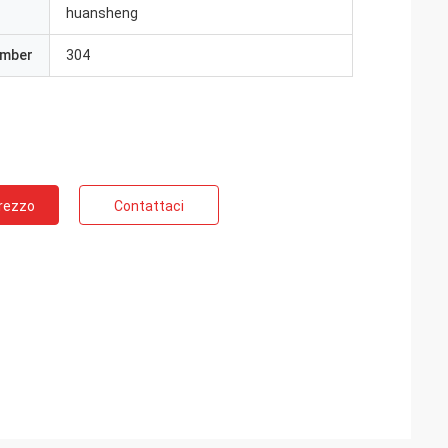
huansheng
umber
304
Prezzo
Contattaci