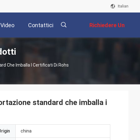
Italian
Video
Contattici
Richiedere Un
dotti
Preventivo
描
d Che Imballa I Certificati Di Rohs
述
ortazione standard che imballa i
rigin
china