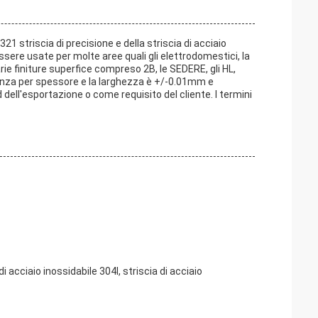
321 striscia di precisione e della striscia di acciaio
ssere usate per molte aree quali gli elettrodomestici, la
varie finiture superfice compreso 2B, le SEDERE, gli HL,
leranza per spessore e la larghezza è +/-0.01mm e
dell'esportazione o come requisito del cliente. I termini
di acciaio inossidabile 304l, striscia di acciaio