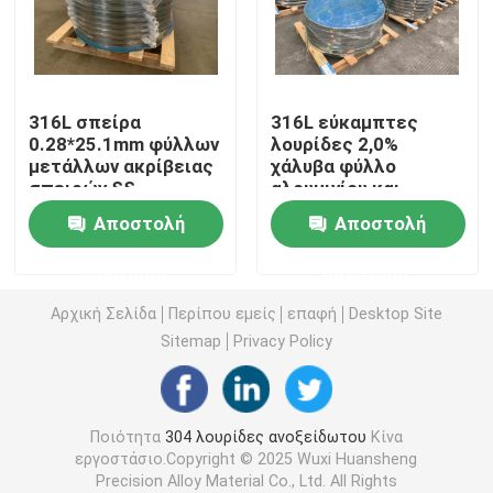
304L λουρίδες ανοξείδωτου
316L σπείρα
316L εύκαμπτες
321 λουρίδα ανοξείδωτου
0.28*25.1mm φύλλων
λουρίδες 2,0%
μετάλλων ακρίβειας
χάλυβα φύλλο
σπειρών SS
αλουμινίου και
Λωρίδα ψυχρής έλασης από ανοξείδωτο χάλυβα
ανοξείδωτου BA
λουρίδα 0.2*33.8
Αποστολή
Αποστολή
ανοξείδωτου
μολυβδαίνιου
301 σπείρα ανοξείδωτου
ερώτησης
ερώτησης
Αρχική Σελίδα
Περίπου εμείς
επαφή
Desktop Site
ss πηνίο ταινίας
Sitemap
Privacy Policy
Λουρίδα ανοξείδωτου ακρίβειας
Ποιότητα
304 λουρίδες ανοξείδωτου
Κίνα
εργοστάσιο.Copyright © 2025 Wuxi Huansheng
Ρολό από ανοξείδωτο χάλυβα
Precision Alloy Material Co., Ltd. All Rights