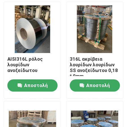
Περίπου εμείς
Γύρος εργοστασίων
Ποιοτικός έλεγχος
AISI316L ρόλος
316L ακρίβεια
λουρίδων
λουρίδων λουρίδων
Μας ελάτε σε επαφή με
ανοξείδωτου
SS ανοξείδωτου 0,18
* 9mm
Αποστολή
Αποστολή
Ζητήστε ένα απόσπασμα
ερώτησης
ερώτησης
304 λουρίδες ανοξείδωτου
316l λουρίδες ανοξείδωτου