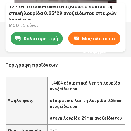
1.4404 το cold-rolled ανοξείδωτο έσκισε τη
στενή λουρίδα 0.25*29 ανοξείδωτου σπειρών
λουρίδων
MOQ：3 τόνοι
Καλύτερη τιμή
Μας ελάτε σε
επαφή με
Περιγραφή προϊόντων
1.4404 εξαιρετικά λεπτή λουρίδα
ανοξείδωτου
,
Υψηλό φως:
εξαιρετικά λεπτή λουρίδα 0.25mm
ανοξείδωτου
,
στενή λουρίδα 29mm ανοξείδωτου
Όροι πληρωμής
T/T