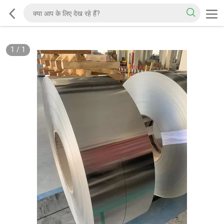
1
/
1