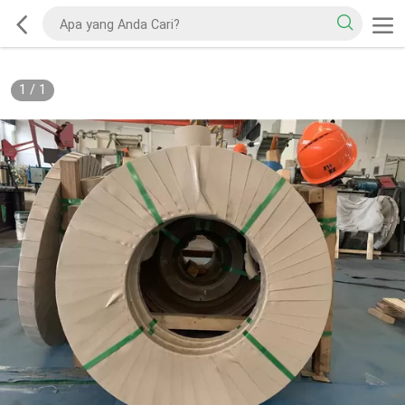
1
/
1