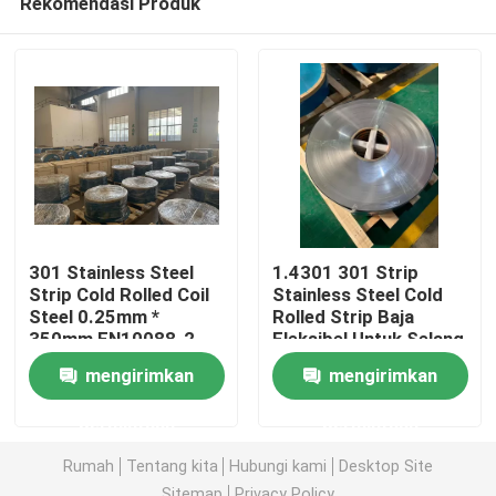
Rekomendasi Produk
301 Stainless Steel
1.4301 301 Strip
Strip Cold Rolled Coil
Stainless Steel Cold
Steel 0.25mm *
Rolled Strip Baja
350mm EN10088-2
Fleksibel Untuk Selang
Rumah
Fleksibel
mengirimkan
mengirimkan
Produk
permintaan
permintaan
Rumah
Tentang kita
Hubungi kami
Desktop Site
Video
Sitemap
Privacy Policy