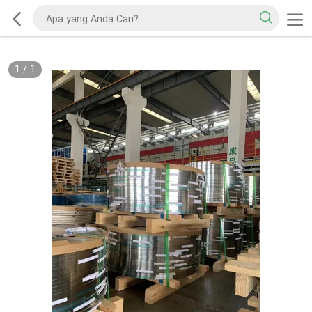
1
/
1