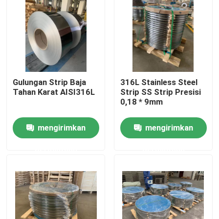
Tentang kami
Tur Pabrik
Gulungan Strip Baja
316L Stainless Steel
Kontrol kualitas
Tahan Karat AISI316L
Strip SS Strip Presisi
0,18 * 9mm
Hubungi kami
mengirimkan
mengirimkan
permintaan
permintaan
Permintaan Penawaran
304 Strip Baja Tahan Karat
Strip Baja Tahan Karat 316L