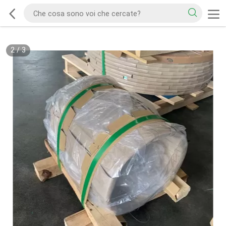
2
/
3