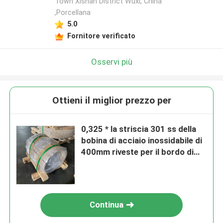
Town Xishan District Wuxi, China
,Porcellana
5.0
Fornitore verificato
Osservi più
Ottieni il miglior prezzo per
0,325 * la striscia 301 ss della
bobina di acciaio inossidabile di
400mm riveste per il bordo di
Omposite
Continua