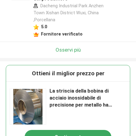
Dacheng Industrial Park Anzhen
Town Xishan District Wuxi, China
,Porcellana
5.0
Fornitore verificato
Osservi più
Ottieni il miglior prezzo per
La striscia della bobina di
acciaio inossidabile di
precisione per metallo ha
intrecciato i tubi flessibili
0.2mm * 124mm