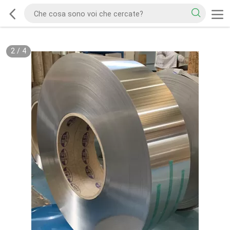
2
/
4