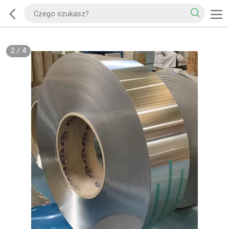
2
/
4