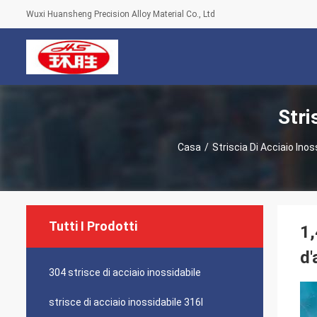
Wuxi Huansheng Precision Alloy Material Co., Ltd
Stri
Casa
/
Striscia Di Acciaio Inos
Tutti I Prodotti
1,
d'
304 strisce di acciaio inossidabile
strisce di acciaio inossidabile 316l