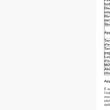
Pes
bo
Dia
int
Riv
del
Sba
App
Te
d'e
Ter
pa
Lu
d'o
MO
Abi
rif
App
È ad
l'i
mec
elet
dell