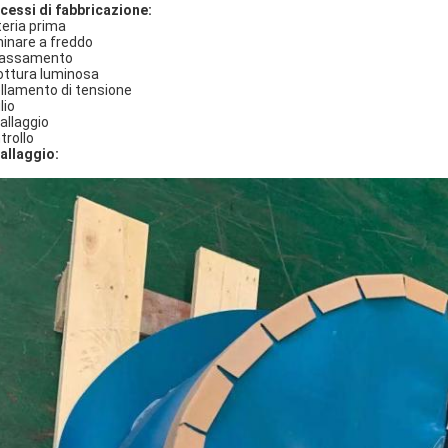
cessi di fabbricazione:
eria prima
inare a freddo
rassamento
ottura luminosa
ellamento di tensione
lio
allaggio
trollo
allaggio: