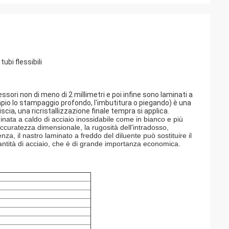
ubi flessibili
essori non di meno di 2 millimetri e poi infine sono laminati a
mpio lo stampaggio profondo, l'imbutitura o piegando) è una
ia, una ricristallizzazione finale tempra si applica.
aminata a caldo di acciaio inossidabile come in bianco e più
accuratezza dimensionale, la rugosità dell'intradosso,
nza, il nastro laminato a freddo del diluente può sostituire il
antità di acciaio, che è di grande importanza economica.