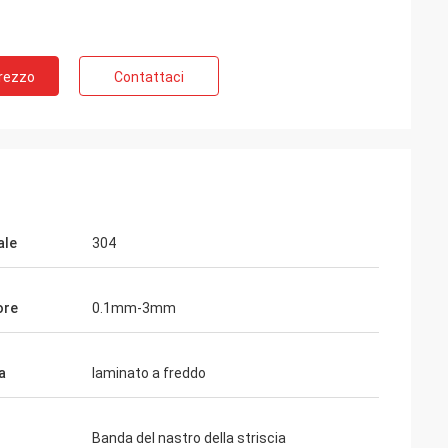
Prezzo
Contattaci
ale
304
ore
0.1mm-3mm
a
laminato a freddo
Banda del nastro della striscia