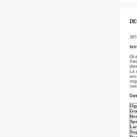
DE
301
Int
Gli
fre
dom
La 
anc
mig
nas
Des
Og
Gr
No
Sp
La
Sup