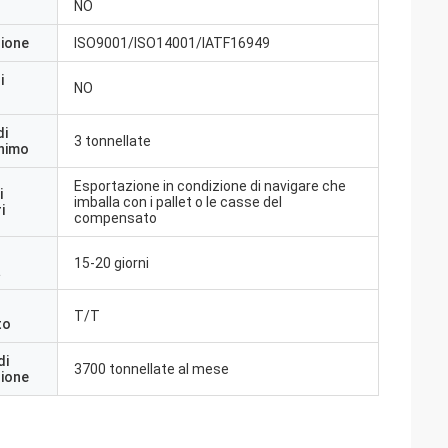
NO
zione
ISO9001/ISO14001/IATF16949
i
NO
di
3 tonnellate
inimo
Esportazione in condizione di navigare che
i
imballa con i pallet o le casse del
i
compensato
15-20 giorni
a
T/T
to
di
3700 tonnellate al mese
zione