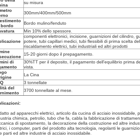
o della
su misura
bina
metro
300mm/400mm/500mm
erno
estimento
Bordo mulino/fenduto
 bordo
vatura
Min 10% dello spessore.
componenti elettronici, incisione, guarnizioni del cilindro, gua
licazione
potere, tubi capillari medici, tubi flessibili di prima scelta del
riscaldamento elettrici, tubi industriali ed altri prodotti
rmine
15-20 giorni dopo il prepagamento.
secuzione
mini di
30%TT per il deposito, il pagamento dell'equilibrio prima de
gamento
vista.
ogo
La Cina
rigine
Q
3 tonnellate
lità del
3700 tonnellate al mese.
ornimento
licazioni:
atto ad apparecchi elettrici, articolo da cucina di acciaio inossidabile, p
ndustria chimica, petrolio, tubo che fa, cabla la fabbricazione di trattam
canica di spostamento, la decorazione della costruzione ed altre industr
trici, i computer, parti del prodotto alta tecnologia, regolanti le guarnizio
e parti ed altre industrie di acciaio inossidabile.