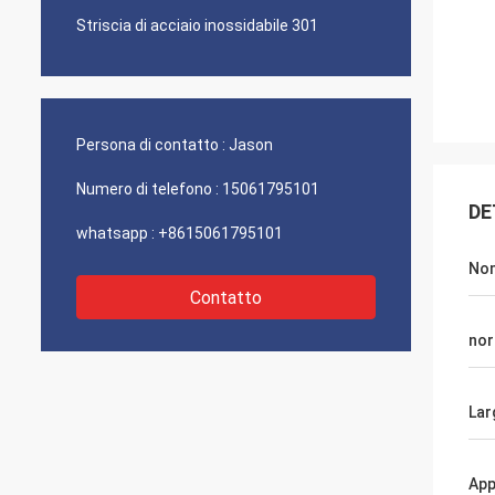
Striscia di acciaio inossidabile 301
Persona di contatto :
Jason
Numero di telefono :
15061795101
DE
whatsapp :
+8615061795101
No
Contatto
no
Lar
App