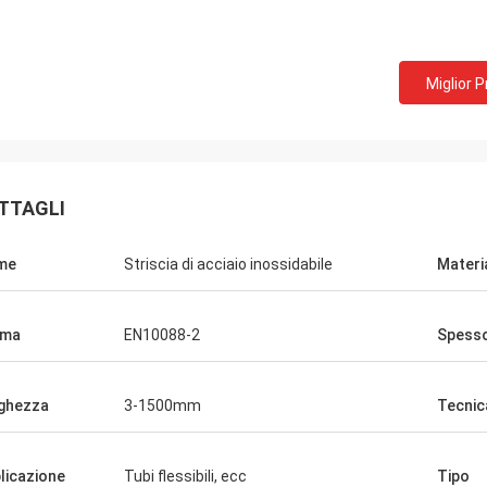
Miglior 
TTAGLI
me
Striscia di acciaio inossidabile
Materi
rma
EN10088-2
Spess
ghezza
3-1500mm
Tecnic
licazione
Tubi flessibili, ecc
Tipo