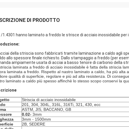
SCRIZIONE DI PRODOTTO
 /1.4301 hanno laminato a freddo le strisce di acciaio inossidabile per i t
roduzione
:
 acciai della striscia sono fabbricati tramite laminazione a caldo agli sp
ddo allo spessore finale richiesto. Dallo stampaggio a freddo (per ese
anda ampiamente usata di acciai a basso tenore di carbonio della strisc
striscia laminata a freddo di acciaio inossidabile è fatta della striscia l
ora laminata a freddo. Rispetto al nastro laminato a caldo, ha più alta 
liore qualità di superficie, regolare e più ad alta resistenza. Di consegue
tro laminato a caldo più spesso affinchè lo stesso scopo conservi la qu
crizione
getto
Striscia di acciaio inossidabile
ado
201, 304, 304L, 316L, 316Ti, 321, 430, ecc
rma
ASTM, JIS, BACCANO, GB
essore
0.02-
3mm
rghezza
3mm - 1500mm
erficie
2B, SEDERE