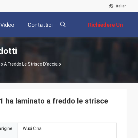
Italian
Video
Contattici
Richiedere Un
dotti
Preventivo
描
to A Freddo Le Strisce D'acciaio
述
01 ha laminato a freddo le strisce
origine
Wuxi Cina