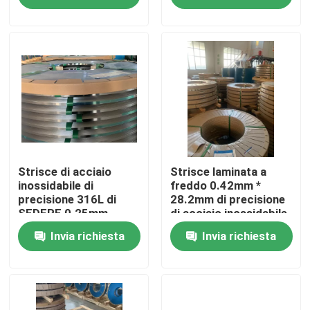
Circa noi
Giro della fabbrica
Controllo di qualità
Contattici
Strisce di acciaio
Strisce laminata a
inossidabile di
freddo 0.42mm *
precisione 316L di
28.2mm di precisione
SEDERE 0.25mm
di acciaio inossidabile
Richieda una citazione
di precisione
Invia richiesta
Invia richiesta
304 strisce di acciaio inossidabile
strisce di acciaio inossidabile 316l