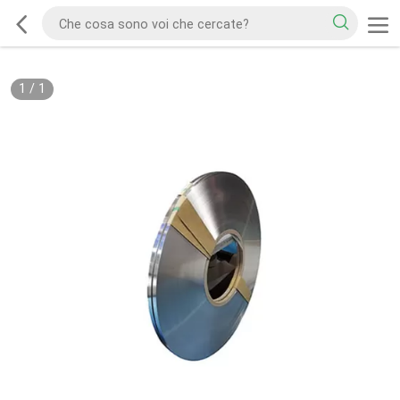
1
/
1