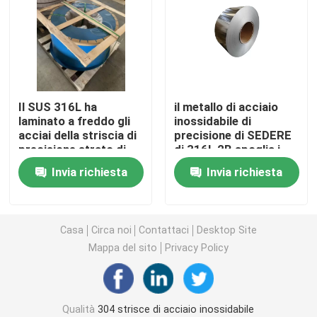
strisce di acciaio inossidabile 304L
Striscia di acciaio inossidabile 321
Il SUS 316L ha
il metallo di acciaio
laminato a freddo gli
inossidabile di
Nastri laminati a freddo in acciaio inossidabile
acciai della striscia di
precisione di SEDERE
precisione strato di
di 316L 2B spoglia i
acciaio inossidabile
rotoli d'acciaio 0,5 *
Bobina di acciaio inossidabile 301
Invia richiesta
Invia richiesta
1,4301 di 101.5mm x
96.5mm della bobina
di 0.3mm
della striscia della
stagnola
ss bobina a nastro
Casa
Circa noi
Contattaci
Desktop Site
Mappa del sito
Privacy Policy
Striscia di acciaio inossidabile di precisione
Rotolo di strisce in acciaio inossidabile
Qualità
304 strisce di acciaio inossidabile