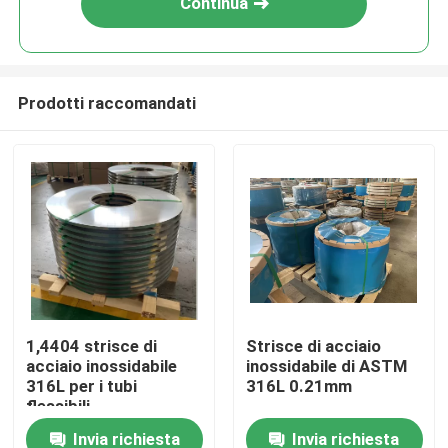
Continua
Prodotti raccomandati
Casa
1,4404 strisce di
Strisce di acciaio
acciaio inossidabile
inossidabile di ASTM
Prodotti
316L per i tubi
316L 0.21mm
flessibili
Invia richiesta
Invia richiesta
Video