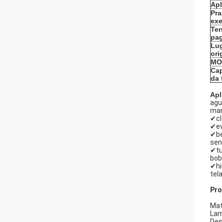
Apl
Pra
ex
Te
pa
Lug
or
MO
Ca
da 
Apl
agu
man
✔c
✔ev
✔be
sen
✔tu
bob
✔hi
tela
Pro
Mat
Lam
Des