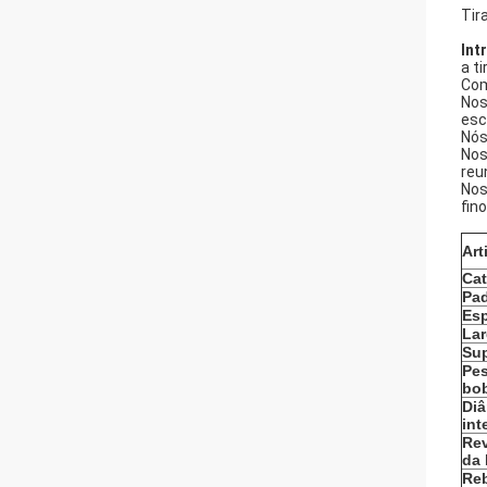
Tir
Int
a t
Com
Nos
esc
Nós
Nos
reu
Nos
fin
Art
Cat
Pa
Es
Lar
Sup
Pe
bo
Diâ
int
Re
da 
Re