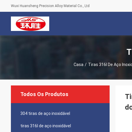
Wuxi Huansheng Precision Alloy Material Co., Ltd
T
Casa
/
Tiras 316l De Aço Inoxi
Todos Os Produtos
Ti
d
304 tiras de aço inoxidável
tiras 316l de aço inoxidável