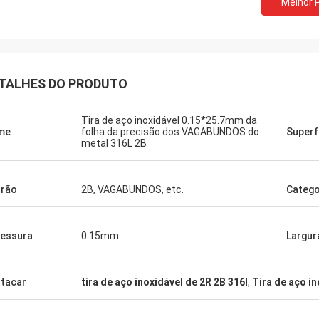
Melhor 
TALHES DO PRODUTO
Tira de aço inoxidável 0.15*25.7mm da
me
folha da precisão dos VAGABUNDOS do
Superf
metal 316L 2B
rão
2B, VAGABUNDOS, etc.
Catego
essura
0.15mm
Largur
tacar
tira de aço inoxidável de 2R 2B 316l
,
Tira de aço in