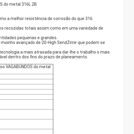
S do metal 316L 2B
smo a melhor resistência de corrosão do que 316.
ções recozidas totais assim como em uma variedade de
ntidades pequenas e grandes.
o moinho avançado de 20-High SendZimir que podem se
cnologia a mais atrasada para dar-lhe o trabalho o mais
idável dentro dos fins do prazo de planeamento.
o dos VAGABUNDOS do metal