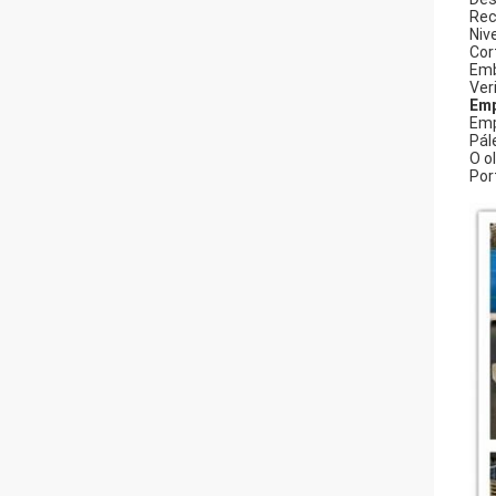
Rec
Niv
Cor
Em
Ver
Em
Emp
Pál
O o
Por