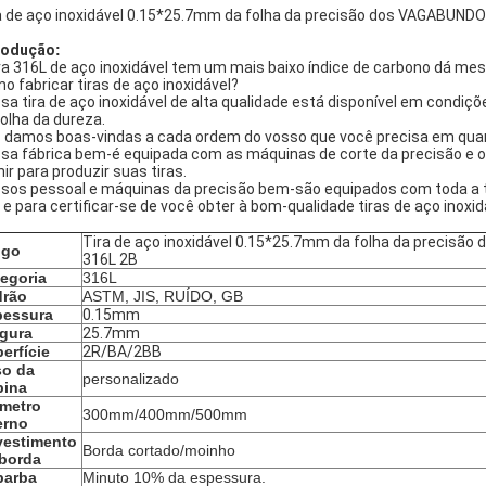
a de aço inoxidável 0.15*25.7mm da folha da precisão dos VAGABUNDO
rodução
:
ira 316L de aço inoxidável tem um mais baixo índice de carbono dá me
o fabricar tiras de aço inoxidável?
sa tira de aço inoxidável de alta qualidade está disponível em condi
olha da dureza.
 damos boas-vindas a cada ordem do vosso que você precisa em qua
sa fábrica bem-é equipada com as máquinas de corte da precisão e 
nir para produzir suas tiras.
sos pessoal e máquinas da precisão bem-são equipados com toda a te
o e para certificar-se de você obter à bom-qualidade tiras de aço inox
Tira de aço inoxidável 0.15*25.7mm da folha da precisã
igo
316L 2B
egoria
316L
drão
ASTM, JIS, RUÍDO, GB
pessura
0.15mm
gura
25.7mm
erfície
2R/BA/2BB
so da
personalizado
bina
metro
300mm/400mm/500mm
erno
vestimento
Borda cortado/moinho
borda
barba
Minuto 10% da espessura.