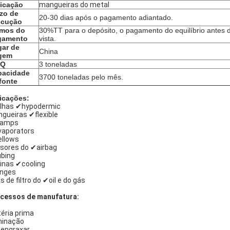
icação
mangueiras do metal
zo de
20-30 dias após o pagamento adiantado.
ecução
rmos do
30%TT para o depósito, o pagamento do equilíbrio antes 
gamento
vista.
ar de
China
igem
Q
3 toneladas
pacidade
3700 toneladas pelo mês.
fonte
icações:
lhas ✔hypodermic
gueiras ✔flexible
lamps
aporators
llows
sores do ✔airbag
bing
inas ✔cooling
nges
s de filtro do ✔oil e do gás
cessos de manufatura:
éria prima
inação
engraxar