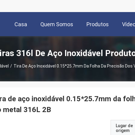
Casa
Quem Somos
Produtos
Víde
iras 316l De Aço Inoxidável Produt
dável
/
Tira De Aço Inoxidável 0.15*25.7mm Da Folha Da Precisão Do
ra de aço inoxidável 0.15*25.7mm da f
o metal 316L 2B
Lugar de
origem