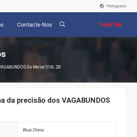
Portuguese
os
Contacte-Nos
Pedir Um
Orçamento
描
os
s VAGABUNDOS Do Metal 316L 2B
述
olha da precisão dos VAGABUNDOS
Wuxi China