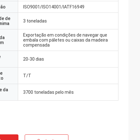
ção
ISO9001/ISO14001/IATF16949
de de
3 toneladas
nima
Exportação em condições de navegar que
 da
embala com páletes ou caixas da madeira
em
compensada
e
20-30 dias
e
T/T
to
e da
3700 toneladas pelo mês