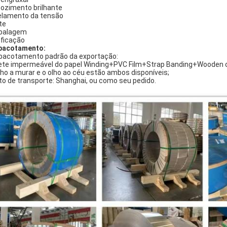
ozimento brilhante
elamento da tensão
te
balagem
ificação
pacotamento:
acotamento padrão da exportação:
ete impermeável do papel Winding+PVC Film+Strap Banding+Wooden o
lho a murar e o olho ao céu estão ambos disponíveis;
to de transporte: Shanghai, ou como seu pedido.