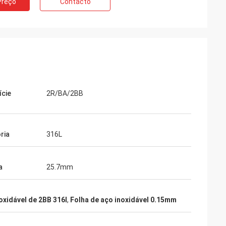
Preço
Contacto
ície
2R/BA/2BB
ria
316L
a
25.7mm
oxidável de 2BB 316l
,
Folha de aço inoxidável 0.15mm