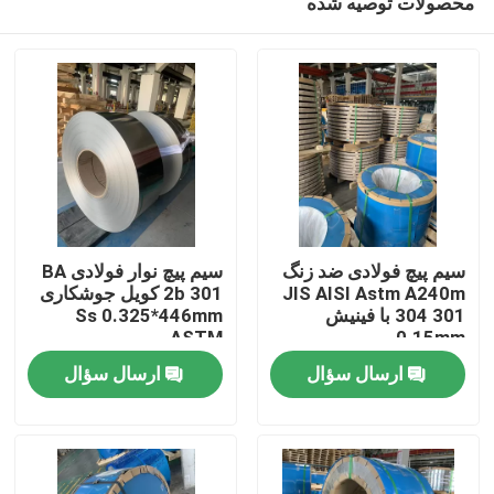
محصولات توصیه شده
سیم پیچ فولادی ضد زنگ
سیم پیچ نوار فولادی BA
JIS AISI Astm A240m
2b 301 کویل جوشکاری
304 301 با فینیش
Ss 0.325*446mm
ASTM
0.15mm
صفحه اصلی
ارسال سؤال
ارسال سؤال
محصولات
فیلم های