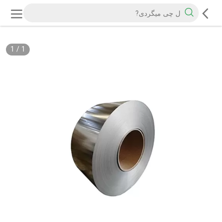
1
/
1