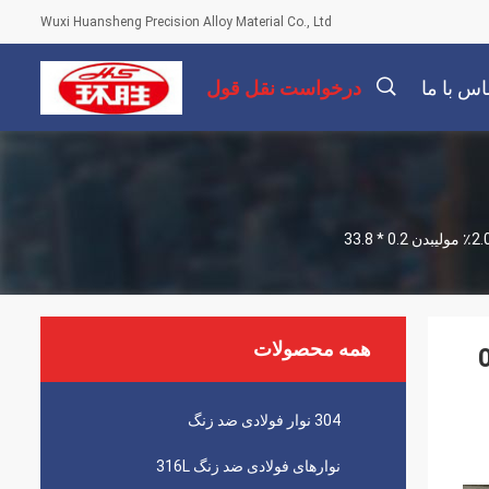
Wuxi Huansheng Precision Alloy Material Co., Ltd
اس با ما
درخواست نقل قول
描
述
همه محصولات
ضد زنگ 2.0٪ مولیبدن 0.2
304 نوار فولادی ضد زنگ
نوارهای فولادی ضد زنگ 316L