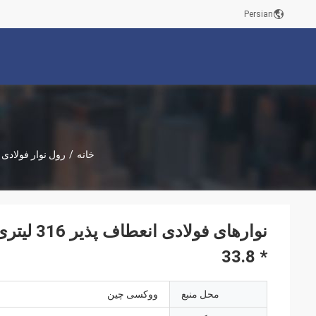
Persian
خانه
/
رول نوار فولادی
* 33.8
محل منبع
ووکسی چین