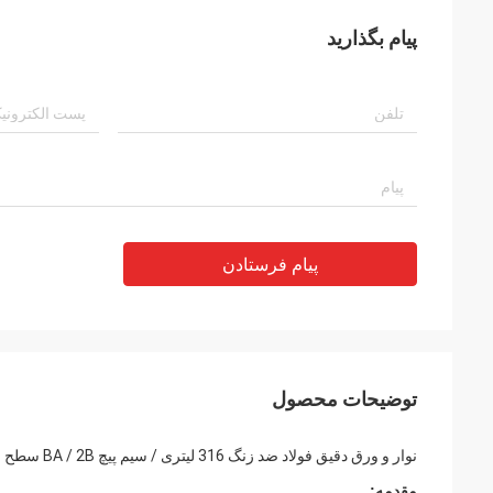
پیام بگذارید
پیام فرستادن
توضیحات محصول
نوار و ورق دقیق فولاد ضد زنگ 316 لیتری / سیم پیچ BA / 2B سطح فویل و نوار فولادی ضد زنگ 0.2 * 33.8
مقدمه
: