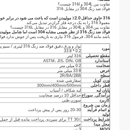
تفاوت بین 304L و 316l چیست؟
فولاد ضد زنگ 304 در مقابل 316
316 حاوی حداقل 2.0٪ مولیبدن است که باعث می شود در برابر خوردگی بسیار مقاوم تر از 304 باشد.
معمولاً 316 را به یک درجه فلز گران‌تر تبدیل می‌کند.
تفاوت بین 304 و 304L در مقابل 316 در مقابل 316L چیست؟
فولاد ضد زنگ 316 از نظر شیمی مشابه 304 است اما شامل مولیبدن نیز می شود.
باشد.مانند 304، فرمول 316 نیازی به بازپخت پس از جوش ندارد.فولاد ضد زنگ 316L تقریباً مشابه 316 است.
مورد
0.2 * 33.8
مقطع تحصیلی
316 لیتر
استاندارد
ASTM، JIS، DIN، GB
ضخامت
0.2 میلی متر
عرض
33.8 میلی متر
سطح
2R/BA/2BB
وزن کویل
سفارشی شده
قطر داخلی
300mm/400mm/500mm
پایان لبه
لبه شکاف / آسیاب
برآمدگی. سوراخ
حداقل 10 درصد ضخامت
کاربرد
سوزن طبی
زمان بین شروع
و اتمام فرآیند
20-30 روز پس از پیش پرداخت.
تولید
شرایط پرداخت
30٪ TT برای سپرده، پرداخت مانده قبل از حمل و نقل یا LC در دید.
محل مبدا
چین
MOQ
3 تن