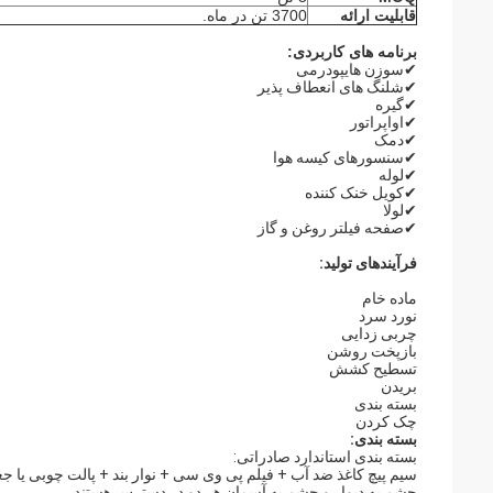
قابلیت ارائه
3700 تن در ماه.
برنامه های کاربردی:
✔سوزن هایپودرمی
✔شلنگ های انعطاف پذیر
✔گیره
✔اواپراتور
✔دمک
✔سنسورهای کیسه هوا
✔لوله
✔کویل خنک کننده
✔لولا
✔صفحه فیلتر روغن و گاز
فرآیندهای تولید:
ماده خام
نورد سرد
چربی زدایی
بازپخت روشن
تسطیح کشش
بریدن
بسته بندی
چک کردن
بسته بندی:
بسته بندی استاندارد صادراتی:
سیم پیچ کاغذ ضد آب + فیلم پی وی سی + نوار بند + پالت چوبی یا جع
چشم به دیوار و چشم به آسمان هر دو در دسترس هستند.