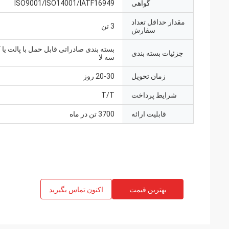
گواهی
ISO9001/ISO14001/IATF16949
مقدار حداقل تعداد
3 تن
سفارش
بسته بندی صادراتی قابل حمل با پالت یا
جزئیات بسته بندی
سه لا
زمان تحویل
20-30 روز
شرایط پرداخت
T/T
قابلیت ارائه
3700 تن در ماه
بهترین قیمت
اکنون تماس بگیرید