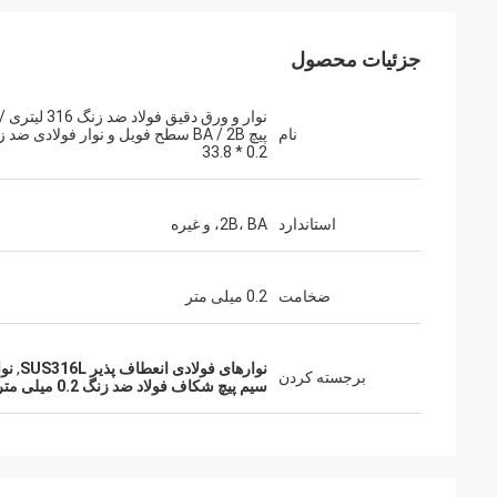
جزئیات محصول
نوار و ورق دقیق فولاد ضد زن
نام
پیچ BA / 2B سطح فویل و نوار فولادی ضد
0.2 * 33.8
استاندارد
2B، BA، و غیره
ضخامت
0.2 میلی متر
نوارهای فولادی انعطاف پذیر SUS316L
,
نوا
برجسته کردن
سیم پیچ شکاف فولاد ضد زنگ 0.2 میلی متر