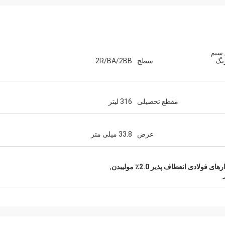
گ 316 لیتری / سیم
 زنگ
سطح
2R/BA/2BB
مقطع تحصیلی
316 لیتر
عرض
33.8 میلی متر
رهای فولادی انعطاف پذیر 2.0٪ مولیبدن
,