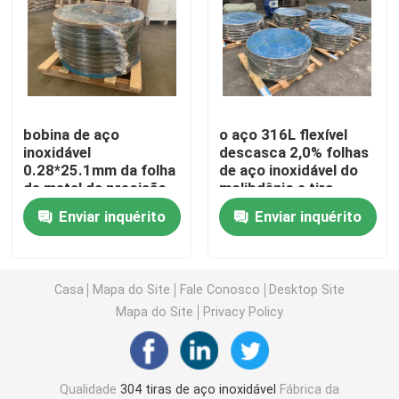
tiras 304L de aço inoxidável
Tira 321 de aço inoxidável
bobina de aço
o aço 316L flexível
inoxidável
descasca 2,0% folhas
Tira de aço inoxidável laminada a frio
0.28*25.1mm da folha
de aço inoxidável do
de metal da precisão
molibdênio e tira
dos SS da bobina dos
0.2*33.8
Bobina 301 de aço inoxidável
Enviar inquérito
Enviar inquérito
vagabundos 316L
bobina de tira ss
Casa
Mapa do Site
Fale Conosco
Desktop Site
Mapa do Site
Privacy Policy
Tira de aço inoxidável da precisão
Rolo de Tiras de Aço Inoxidável
Qualidade
304 tiras de aço inoxidável
Fábrica da