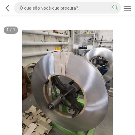
1
/
1