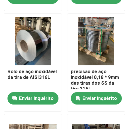
Sobre nós
Excursão da fábrica
Controle da qualidade
Contacte-nos
Rolo de aço inoxidável
precisão de aço
da tira de AISI316L
inoxidável 0,18 * 9mm
das tiras dos SS da
tira 316L
Peça umas citações
Enviar inquérito
Enviar inquérito
304 tiras de aço inoxidável
tiras 316l de aço inoxidável