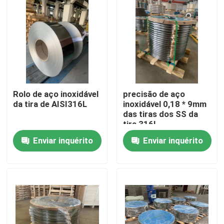
Sobre nós
Excursão da fábrica
Controle da qualidade
Rolo de aço inoxidável
precisão de aço
da tira de AISI316L
inoxidável 0,18 * 9mm
das tiras dos SS da
Contacte-nos
tira 316L
Enviar inquérito
Enviar inquérito
Peça umas citações
304 tiras de aço inoxidável
tiras 316l de aço inoxidável