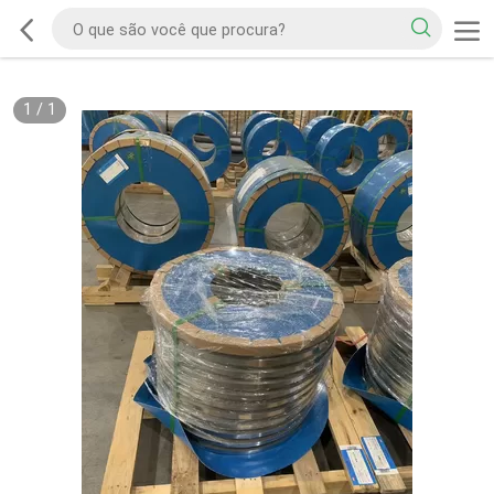
1
/
1