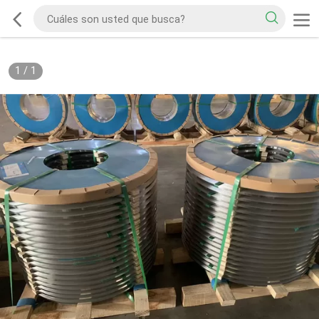
1
/
1