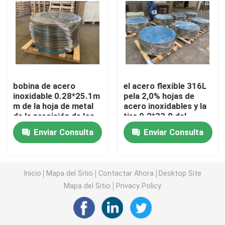
tiras de acero inoxidables 304L
Tira de acero inoxidable 321
bobina de acero
el acero flexible 316L
Fleje de acero inoxidable laminado en frío
inoxidable 0.28*25.1m
pela 2,0% hojas de
m de la hoja de metal
acero inoxidables y la
de la precisión de los
tira 0.2*33.8 del
Bobina de acero inoxidable 301
SS de la bobina de los
molibdeno
Enviar Consulta
Enviar Consulta
vagos 316L
bobina de tira ss
Inicio
Mapa del Sitio
Contactar Ahora
Desktop Site
Tira de acero inoxidable de la precisión
Mapa del Sitio
Privacy Policy
Rollo de tiras de acero inoxidable