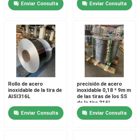
Enviar Consulta
Enviar Consulta
Sobre nosotros
Viaje de la fábrica
Control de calidad
Éntrenos en contacto con
Rollo de acero
precisión de acero
inoxidable de la tira de
inoxidable 0,18 * 9m m
AISI316L
de las tiras de los SS
Pida una cita
de la tira 316L
Enviar Consulta
Enviar Consulta
304 tiras de acero inoxidables
tiras de acero inoxidables 316l