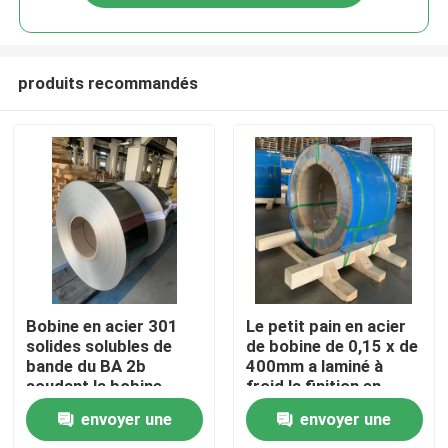
produits recommandés
Maison
Bobine en acier 301
Le petit pain en acier
solides solubles de
de bobine de 0,15 x de
bande du BA 2b
400mm a laminé à
Produits
soudant la bobine
froid la finition en
0.325*446mm ASTM
acier de la bande 3/4H
envoyer une
envoyer une
2B
Vidéos