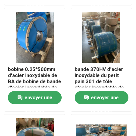
demande
demande
Au sujet de nous
Visite d'usine
Contrôle de qualité
bobine 0.25*500mm
bande 370HV d'acier
Contactez-nous
d'acier inoxydable de
inoxydable du petit
BA de bobine de bande
pain 301 de tôle
d'acier inoxydable de
d'acier inoxydable de
la finition 3/4H
3/4H 2B
Demandez une citation
envoyer une
envoyer une
demande
demande
304 bandes d'acier inoxydable
bandes de l'acier inoxydable 316l