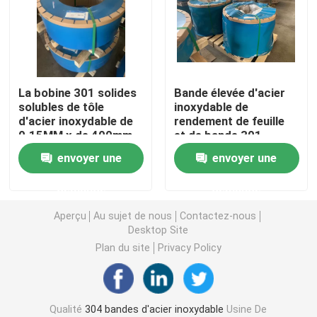
bandes de l'acier inoxydable 304L
Bande de l'acier inoxydable 321
La bobine 301 solides
Bande élevée d'acier
solubles de tôle
inoxydable de
d'acier inoxydable de
rendement de feuille
Bande d'acier inoxydable laminée à froid
0.15MM x de 400mm
et de bande 301
couvrent la finition du
d'acier inoxydable de
envoyer une
envoyer une
potentiel d'oxydation-
0,3 x de 350mm
Bobine de l'acier inoxydable 301
réduction 2B
demande
demande
bobine de bande ss
Aperçu
Au sujet de nous
Contactez-nous
Desktop Site
Plan du site
Privacy Policy
Bande d'acier inoxydable de précision
Rouleau de bande en acier inoxydable
Qualité
304 bandes d'acier inoxydable
Usine De