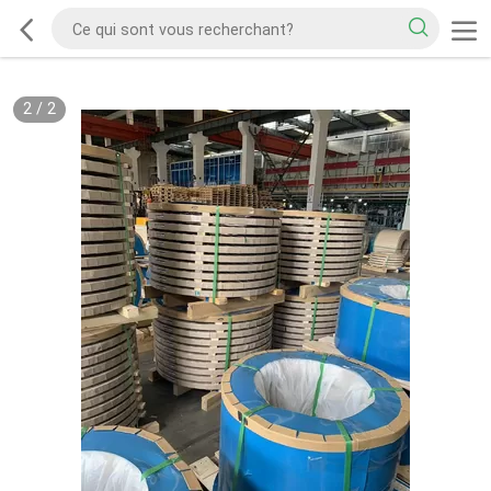
2
/
2