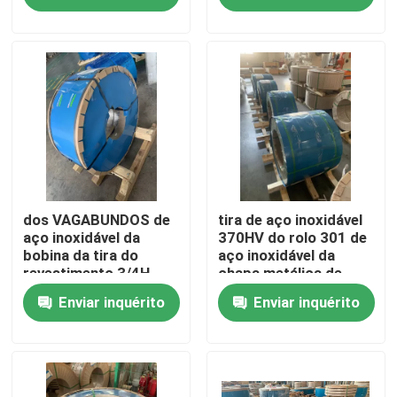
Sobre nós
Excursão da fábrica
Controle da qualidade
Contacte-nos
dos VAGABUNDOS de
tira de aço inoxidável
aço inoxidável da
370HV do rolo 301 de
bobina da tira do
aço inoxidável da
revestimento 3/4H
chapa metálica de
Peça umas citações
bobina de aço
3/4H 2B
Enviar inquérito
Enviar inquérito
inoxidável
0.25*500mm
304 tiras de aço inoxidável
tiras 316l de aço inoxidável