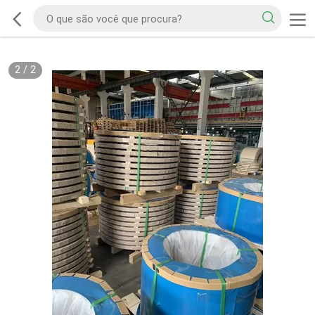
2
/
2