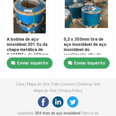
tiras 304L de aço inoxidável
Tira 321 de aço inoxidável
A bobina de aço
0,3 x 350mm tira de
inoxidável 301 Ss da
aço inoxidável de aço
Tira de aço inoxidável laminada a frio
chapa metálica de
inoxidável do
0.15MM x de 400mm
rendimento alto da
cobre o revestimento
folha e da tira 301
Bobina 301 de aço inoxidável
Enviar inquérito
Enviar inquérito
do EH 2B
bobina de tira ss
Casa
Mapa do Site
Fale Conosco
Desktop Site
Mapa do Site
Privacy Policy
Tira de aço inoxidável da precisão
Rolo de Tiras de Aço Inoxidável
Qualidade
304 tiras de aço inoxidável
Fábrica da