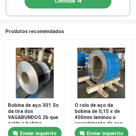
Continue
Produtos recomendados
Casa
Bobina de aço 301 Ss
O rolo de aço da
da tira dos
bobina de 0,15 x de
Produtos
VAGABUNDOS 2b que
400mm laminou o
solda a bobina
revestimento de aço
0.325*446mm ASTM
da tira 3/4H 2B
Enviar inquérito
Enviar inquérito
Vídeos