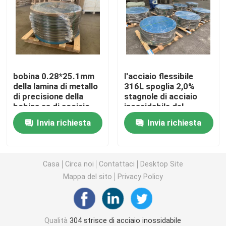
strisce di acciaio inossidabile 304L
Striscia di acciaio inossidabile 321
bobina 0.28*25.1mm
l'acciaio flessibile
della lamina di metallo
316L spoglia 2,0%
Nastri laminati a freddo in acciaio inossidabile
di precisione della
stagnole di acciaio
bobina ss di acciaio
inossidabile del
inossidabile di sedere
molibdeno e la striscia
Bobina di acciaio inossidabile 301
Invia richiesta
Invia richiesta
316L
0.2*33.8
ss bobina a nastro
Casa
Circa noi
Contattaci
Desktop Site
Mappa del sito
Privacy Policy
Striscia di acciaio inossidabile di precisione
Rotolo di strisce in acciaio inossidabile
Qualità
304 strisce di acciaio inossidabile