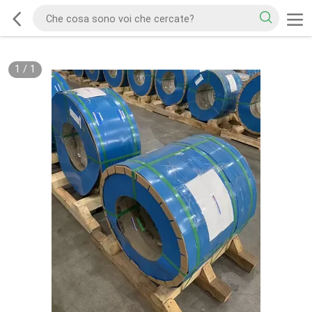
1
/
1