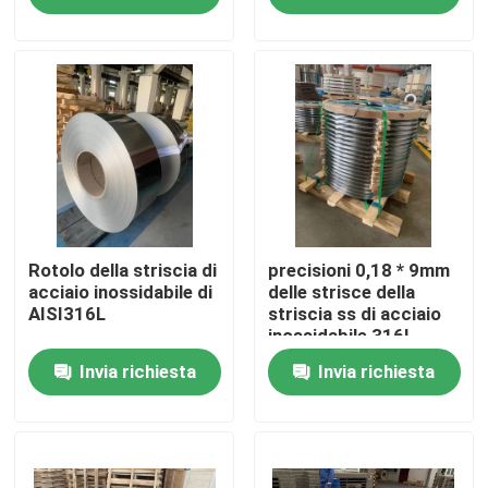
Circa noi
Giro della fabbrica
Controllo di qualità
Contattici
Rotolo della striscia di
precisioni 0,18 * 9mm
acciaio inossidabile di
delle strisce della
AISI316L
striscia ss di acciaio
inossidabile 316L
Richieda una citazione
Invia richiesta
Invia richiesta
304 strisce di acciaio inossidabile
strisce di acciaio inossidabile 316l