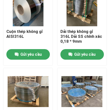
Về chúng tôi
Tham quan nhà máy
Cuộn thép không gỉ
Dải thép không gỉ
AISI316L
316L Dải SS chính xác
0,18 * 9mm
Kiểm soát chất lượng
Gửi yêu cầu
Gửi yêu cầu
Liên hệ chúng tôi
Yêu cầu báo giá
Dải thép không gỉ 304
Dải thép không gỉ 316L