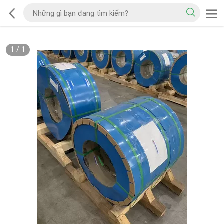
1
/
1